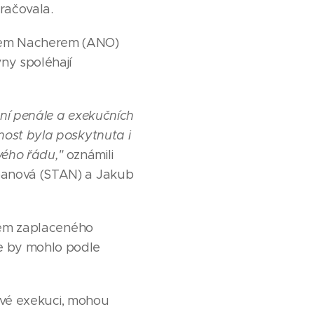
račovala.
ikem Nacherem (ANO)
ny spoléhají
ění penále a exekučních
nost byla poskytnuta i
vého řádu,"
oznámili
rbanová (STAN) a Jakub
bjem zaplaceného
e by mohlo podle
ňové exekuci, mohou