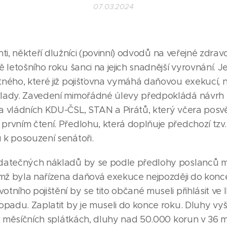
07.03.2024
enti, někteří dlužníci (povinní) odvodů na veřejné zdravot
letošního roku šanci na jejich snadnější vyrovnání. Jest
ného, které již pojišťovna vymáhá daňovou exekucí, n
klady. Zavedení mimořádné úlevy předpokládá návrh
a vládních KDU-ČSL, STAN a Pirátů, který včera posv
rvním čtení. Předlohu, která doplňuje předchozí tzv. m
 k posouzení senátoři.
datečných nákladů by se podle předlohy poslanců m
imž byla nařízena daňová exekuce nejpozději do konc
tního pojištění by se tito občané museli přihlásit ve
opadu. Zaplatit by je museli do konce roku. Dluhy vy
12 měsíčních splátkách, dluhy nad 50.000 korun v 36 