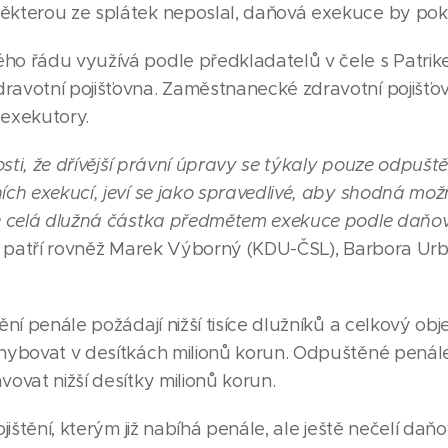
kterou ze splátek neposlal, daňová exekuce by pok
ho řádu využívá podle předkladatelů v čele s Patr
avotní pojišťovna. Zaměstnanecké zdravotní pojišťov
exekutory.
sti
, že dřívější právní úpravy se týkaly pouze odpušt
ch exekucí, jeví se jako spravedlivé, aby shodná mož
e celá dlužná částka předmětem exekuce podle daňo
mž patří rovněž Marek Výborný (KDU-ČSL), Barbora U
ění penále požádají nižší tisíce dlužníků a celkový o
hybovat v desítkách milionů korun. Odpuštěné penál
ovat nižší desítky milionů korun.
jištění, kterým již nabíhá penále, ale ještě nečelí da