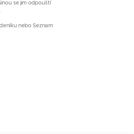
šinou se jim odpouští
.
o deníku nebo Seznam