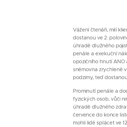
Vážení čtenáři, milí kli
dostanou ve 2. polovině 
úhradě dlužného pojist
penále a exekuční ná
opozičního hnutí ANO 
sněmovna zrychleně v p
podzimy, teď dostanou
Prominutí penále a do
fyzických osob, vůči n
úhradě dlužného zdravo
července do konce list
mohli lidé splácet ve 