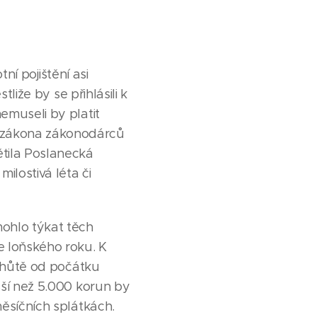
ní pojištění asi
liže by se přihlásili k
emuseli by platit
 zákona zákonodárců
ětila Poslanecká
ilostivá léta či
ohlo týkat těch
e loňského roku. K
 lhůtě od počátku
šší než 5.000 korun by
měsíčních splátkách.