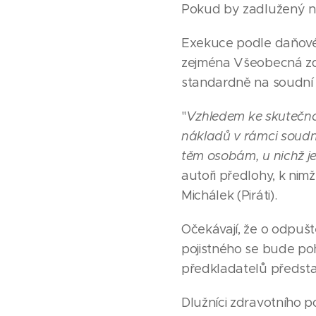
Pokud by zadlužený ně
Exekuce podle daňové
zejména Všeobecná zdr
standardně na soudní 
"
Vzhledem k
e skutečno
nákladů v rámci soudní
těm osobám, u nichž j
autoři předlohy, k ni
Michálek (Piráti).
Očekávají, že o odpušt
pojistného se bude po
předkladatelů představ
Dlužníci zdravotního po