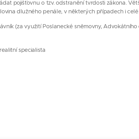
dat pojišťovnu o tzv. odstranění tvrdosti zákona. Vět
ovina dlužného penále, v některých případech i celé
právník (za využití Poslanecké sněmovny, Advokátníh
ealitní specialista