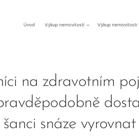
Úvod
Výkup nemovitostí
Výkup nemovitosti 
íci na zdravotním poj
pravděpodobně dost
šanci snáze vyrovnat