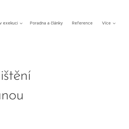
v exekuci
Poradna a články
Reference
Více
ištění
anou