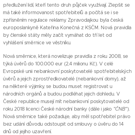
předlužení lidí, kteří tento druh půjček využívají. Zlepšit se
má také informovanost spotřebitelů a počítá se i se
zpřísněním regulace reklamy. Zpravodajkou byla česká
europoslankyně Kateřina Konečná z KSČM. Nová pravidla
by členské státy měly začít vymáhat do tří let od
vyhlášení směrnice ve věstníku.
Nová směrnice, která novelizuje pravidla z roku 2008, se
týká úvěrů do 100.000 eur (2,4 milionu Kč). V celé
Evropské unii nebankovní poskytovatelé spotřebitelských
úvěrů a jejich zprostředkovatelé (nebankovní domy), až
na některé výjimky, se budou muset registrovat u
národních orgánů a budou podléhat jejich dohledu. V
České republice musejí mít nebankovní poskytovatelé od
roku 2018 licenci České národní banky (dále i jako
"
ČNB"
).
Nová směrnice také požaduje, aby měl spotřebitel právo
bez udání důvodu odstoupit od smlouvy o úvěru do 14
dnů od jejího uzavření.