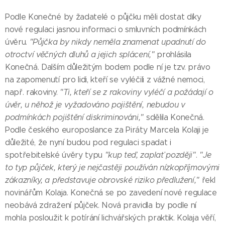
Podle Konečné by žadatelé o půjčku měli dostat díky
nové regulaci jasnou informaci o smluvních podmínkách
úvěru.
"Půjčka by nikdy neměla znamenat upadnutí do
otroctví věčných dluhů a jejich splácení,"
prohlásila
Konečná. Dalším důležitým bodem podle ní je tzv. právo
na zapomenutí pro lidi, kteří se vyléčili z vážné nemoci,
např. rakoviny.
"Ti, kteří se z rakoviny vyléčí a požádají o
úvěr, u něhož je vyžadováno pojištění, nebudou v
podmínkách pojištění diskriminováni,"
sdělila Konečná.
Podle českého europoslance za Piráty Marcela Kolaji je
důležité, že nyní budou pod regulaci spadat i
spotřebitelské úvěry typu
"kup teď, zaplať později"
.
"Je
to typ půjček, který je nejčastěji používán nízkopříjmovými
zákazníky, a představuje obrovské riziko předlužení,"
řekl
novinářům Kolaja. Konečná se po zavedení nové regulace
neobává zdražení půjček. Nová pravidla by podle ní
mohla posloužit k potírání lichvářských praktik. Kolaja věří,