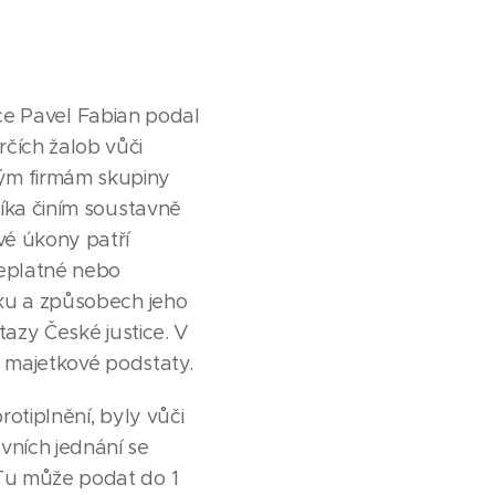
ávce Pavel Fabian podal
čích žalob vůči
ým firmám skupiny
níka činím soustavně
vé úkony patří
neplatné nebo
dku a způsobech jeho
tazy České justice. V
o majetkové podstaty.
otiplnění, byly vůči
vních jednání se
 Tu může podat do 1