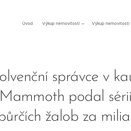
Úvod
Výkup nemovitostí
Výkup nemovitosti 
solvenční správce v ka
Mammoth podal séri
půrčích žalob za milia