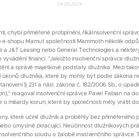
04.09.2024
ienti, chybí přiměřené protiplnění, říkáInsolvenční spr
o e-shopu Mamut společnosti Mammoth několik odpůr
e a J&T Leasing nebo General Technologies a někter
 vyvádění financí. "Jakožto insolvenční správce dluž
tění a správě majetkové podstaty dlužníka. Mezi tako
í úkonů dlužníka, které by mohly být podle zákona 
tanovení § 231 a násl. zákona č. 182/2006 Sb., o úpa
kon)," reagoval insolvenční správce Pavel Fabian na do
 o miliardy korun, které by společnosti měly vrátit d
ny, které učinil dlužník a proběhly bez přiměřeného pr
ebo úmyslně zkracující. Neúčinnost dlužníkových prá
nsolvenčního soudu o žalobě insolvenčního správce.