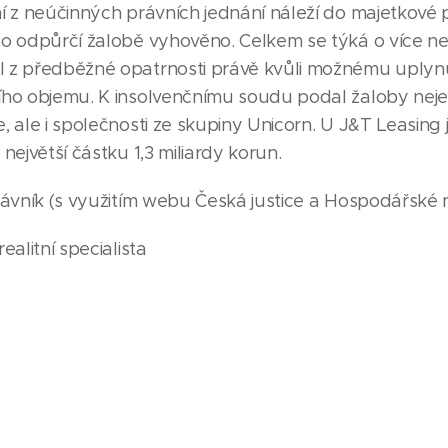
í z neúčinných právních jednání náleží do majetkové
lo odpůrčí žalobě vyhověno. Celkem se týká o více ne
 z předběžné opatrnosti právě kvůli možnému uplynut
ho objemu. K insolvenčnímu soudu podal žaloby nejen 
, ale i společnosti ze skupiny Unicorn. U J&T Leasing 
největší částku 1,3 miliardy korun.
rávník (s využitím webu Česká justice a Hospodářské 
ealitní specialista