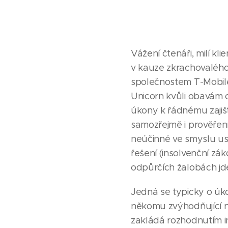
Vážení čtenáři, milí kl
v kauze zkrachovaléh
společnostem T-Mobil
Unicorn kvůli obavám o
úkony k řádnému zajiš
samozřejmě i prověřen
neúčinné ve smyslu us
řešení (insolvenční zá
odpůrčích žalobách jde
Jedná se typicky o úko
někomu zvýhodňující n
zakládá rozhodnutím i