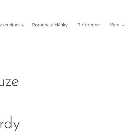
v exekuci
Poradna a články
Reference
Více
uze
i
rdy