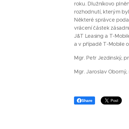
roku. Dlužníkovo plněn
rozhodnutí, kterým by
Některé správce podal
vrácení částek zásadní
J&T Leasing a T-Mobile
a v případě T-Mobile o 
Mgr. Petr Jezdinský, p
Mgr. Jaroslav Oborný, r
Share