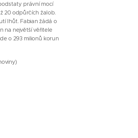
 podstaty právní mocí
ž 20 odpůrčích žalob.
í lhůt. Fabian žádá o
na největší věřitele
jde o 293 milionů korun
noviny)