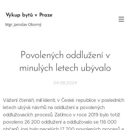
Výkup bytů v Praze
Mgr. Jaroslav Oborný
Povolených oddlužení v
minulých letech ubývalo
04.08.2024
Vážení čtenáři, milí klienti, v České republice v posledních
letech ubývá návrhů na oddlužení a povolených
oddlužovacích procesů. Zatímco v roce 2019 bylo totiž
povoleno 26 200 oddlužení a oddlužovalo se 116 000
občanů, loni bylo necelých 17 700 povolených procesů a