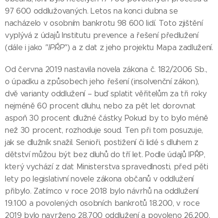
97 600 oddlužovaných. Letos na konci dubna se
nacházelo v osobním bankrotu 98 600 lidí. Toto zjištění
vyplývá z údajů Institutu prevence a řešení předlužení
(dále i jako
"
IPŘP"
) a z dat z jeho projektu Mapa zadlužení.
Od června 2019 nastavila novela zákona č. 182/2006 Sb.,
o úpadku a způsobech jeho řešení (insolvenční zákon),
dvě varianty oddlužení – buď splatit věřitelům za tři roky
nejméně 60 procent dluhu, nebo za pět let dorovnat
aspoň 30 procent dlužné částky. Pokud by to bylo méně
než 30 procent, rozhoduje soud. Ten při tom posuzuje,
jak se dlužník snažil. Senioři, postižení či lidé s dluhem z
dětství můžou být bez dluhů do tří let. Podle údajů IPŘP,
který vychází z dat Ministerstva spravedlnosti, před pěti
lety po legislativní novele zákona občanů v oddlužení
přibylo. Zatímco v roce 2018 bylo návrhů na oddlužení
19.100 a povolených osobních bankrotů 18.200, v roce
2019 bylo navrženo 28.700 oddlužení a povoleno 26.200.