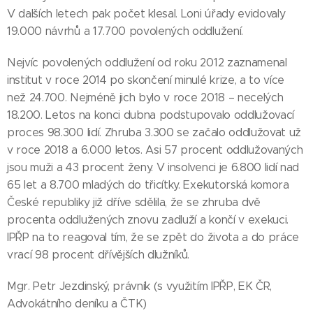
V dalších letech pak počet klesal. Loni úřady evidovaly
19.000 návrhů a 17.700 povolených oddlužení.
Nejvíc povolených oddlužení od roku 2012 zaznamenal
institut v roce 2014 po skončení minulé krize, a to více
než 24.700. Nejméně jich bylo v roce 2018 – necelých
18.200. Letos na konci dubna podstupovalo oddlužovací
proces 98.300 lidí. Zhruba 3.300 se začalo oddlužovat už
v roce 2018 a 6.000 letos. Asi 57 procent oddlužovaných
jsou muži a 43 procent ženy. V insolvenci je 6.800 lidí nad
65 let a 8.700 mladých do třicítky. Exekutorská komora
České republiky již dříve sdělila, že se zhruba dvě
procenta oddlužených znovu zadluží a končí v exekuci.
IPŘP na to reagoval tím, že se zpět do života a do práce
vrací 98 procent dřívějších dlužníků.
Mgr. Petr Jezdinský, právník (s využitím IPŘP, EK ČR,
Advokátního deníku a ČTK)