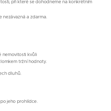
tosti, při které se dohodneme na konkrétním
je nezávazná a zdarma.
 nemovitosti kvůli
lomkem tržní hodnoty.
šech dluhů.
 po jeho prohlídce.