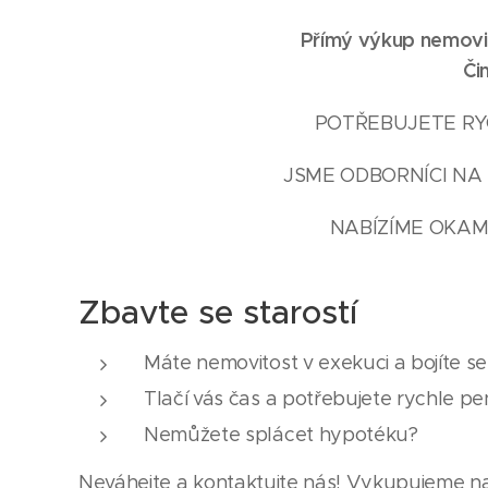
Přímý výkup nemovit
Či
POTŘEBUJETE RYC
JSME ODBORNÍCI NA 
NABÍZÍME OKAM
Zbavte se starostí
Máte nemovitost v exekuci a bojíte s
Tlačí vás čas a potřebujete rychle pe
Nemůžete splácet hypotéku?
Neváhejte a kontaktujte nás! Vykupujeme na