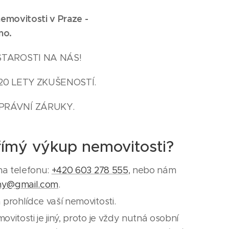
emovitosti v Praze -
mo.
STAROSTI NA NÁS!
20 LETY ZKUŠENOSTÍ.
PRÁVNÍ ZÁRUKY.
římý výkup nemovitosti?
na telefonu:
+420 603 278 555
, nebo nám
ny@gmail.com
.
prohlídce vaší nemovitosti.
itosti je jiný, proto je vždy nutná osobní