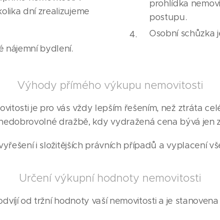
prohlídka nemovi
olika dní zrealizujeme
postupu.
Osobní schůzka 
é nájemní bydlení.
Výhody přímého výkupu nemovitosti
itosti je pro vás vždy lepším řešením, než ztráta celé
nedobrovolné dražbě, kdy vydražená cena bývá jen z
yřešení i složitějších právních případů a vyplacení v
Určení výkupní hodnoty nemovitosti
víjí od tržní hodnoty vaší nemovitosti a je stanovena