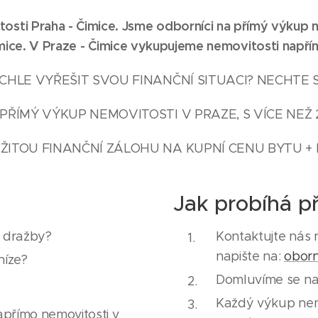
osti Praha - Čimice. Jsme odborníci na přímý výkup n
mice. V Praze - Čimice vykupujeme nemovitosti napří
HLE VYŘEŠIT SVOU FINANČNÍ SITUACI? NECHTE 
PŘÍMÝ VÝKUP NEMOVITOSTI V PRAZE, S VÍCE NEŽ 
ŽITOU FINANČNÍ ZÁLOHU NA KUPNÍ CENU BYTU + 
Jak probíhá p
e dražby?
Kontaktujte nás 
napište na:
obor
níze?
Domluvíme se na 
Každý výkup nemov
přímo nemovitosti v