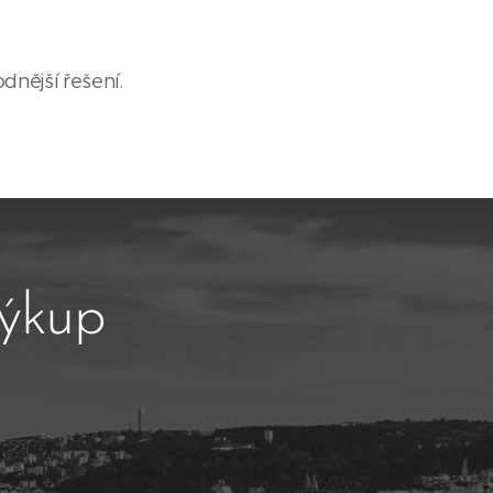
dnější řešení.
výkup