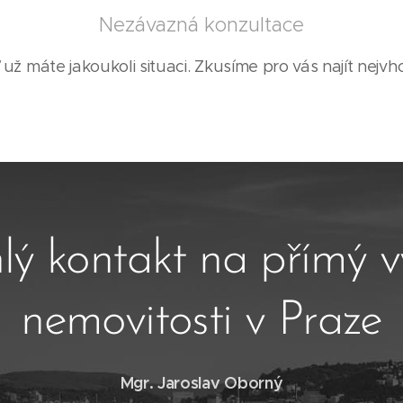
Nezávazná konzultace
 už máte jakoukoli situaci. Zkusíme pro vás najít nejvho
lý kontakt na přímý 
nemovitosti v Praze
Mgr. Jaroslav Oborný