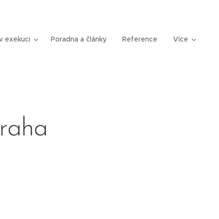
v exekuci
Poradna a články
Reference
Více
Praha