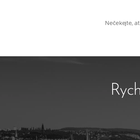
Nečekejte, ať
Rych