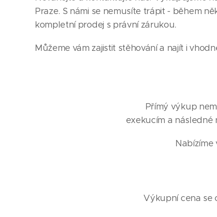
Praze. S námi se nemusíte trápit - během něk
kompletní prodej s právní zárukou.
Můžeme vám zajistit stěhování a najít i vhodn
Přímý výkup nemov
exekucím a následné 
Nabízíme v
Výkupní cena se od