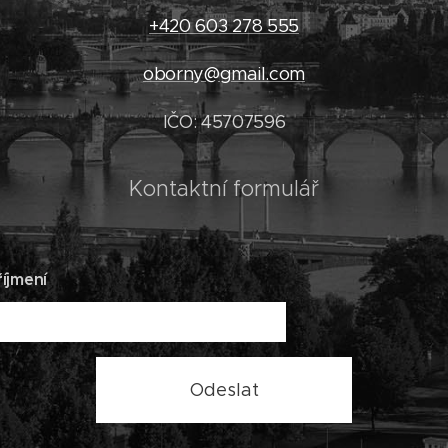
+420 603 278 555
oborny@gmail.com
IČO: 45707596
Kontaktní formulář
íjmení
Odeslat