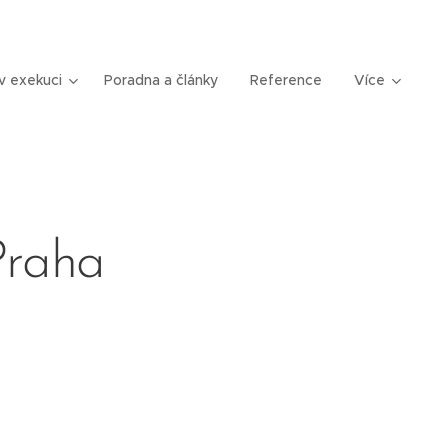
v exekuci
Poradna a články
Reference
Více
Praha