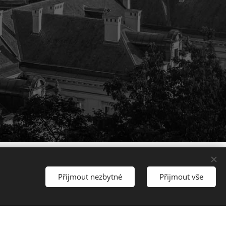
Přijmout nezbytné
Přijmout vše