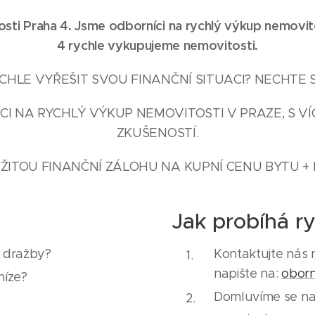
sti Praha 4. Jsme odborníci na rychlý výkup nemovito
4 rychle vykupujeme nemovitosti.
HLE VYŘEŠIT SVOU FINANČNÍ SITUACI? NECHTE 
I NA RYCHLÝ VÝKUP NEMOVITOSTI V PRAZE, S VÍ
ZKUŠENOSTÍ.
ŽITOU FINANČNÍ ZÁLOHU NA KUPNÍ CENU BYTU + 
Jak probíhá r
e dražby?
Kontaktujte nás 
napište na:
obor
níze?
Domluvíme se na 