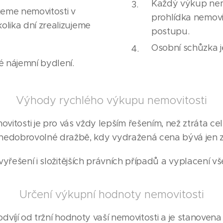
Každý výkup nemov
jeme nemovitosti v
prohlídka nemovi
olika dní zrealizujeme
postupu.
Osobní schůzka 
é nájemní bydlení.
Výhody rychlého výkupu nemovitosti
itosti je pro vás vždy lepším řešením, než ztráta cel
nedobrovolné dražbě, kdy vydražená cena bývá jen z
yřešení i složitějších právních případů a vyplacení v
Určení výkupní hodnoty nemovitosti
víjí od tržní hodnoty vaší nemovitosti a je stanovena