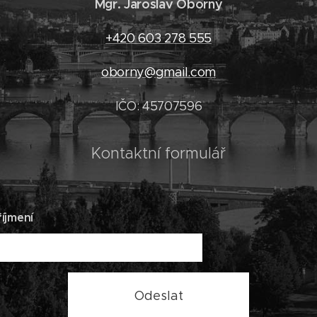
Mgr. Jaroslav Oborný
+420 603 278 555
oborny@gmail.com
IČO: 45707596
Kontaktní formulář
íjmení
Odeslat