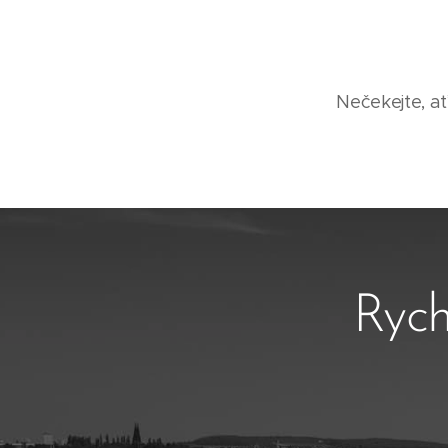
Nečekejte, ať
Rych