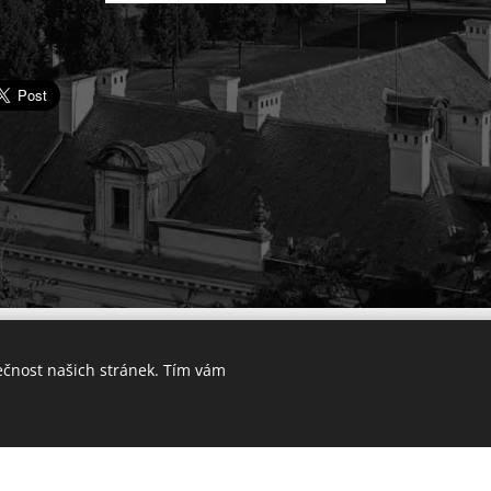
© 2025 Výkup bytu v Praze. Všechna práva vyhrazena.
ečnost našich stránek. Tím vám
Lokality
Vytvořeno službou
Webnode
Cookies