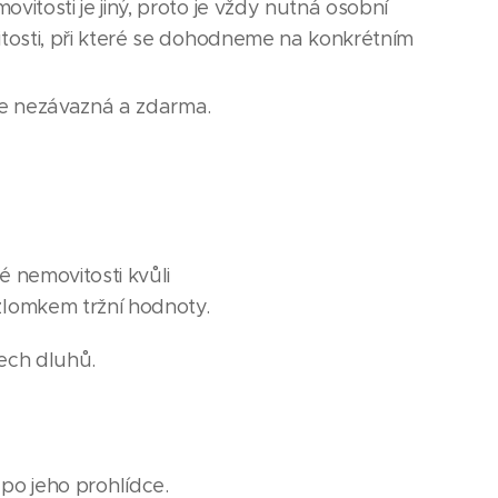
itosti je jiný, proto je vždy nutná osobní
tosti, při které se dohodneme na konkrétním
je nezávazná a zdarma.
é nemovitosti kvůli
lomkem tržní hodnoty.
šech dluhů.
 po jeho prohlídce.