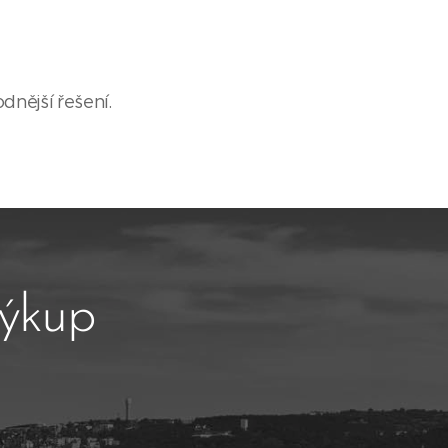
dnější řešení.
výkup