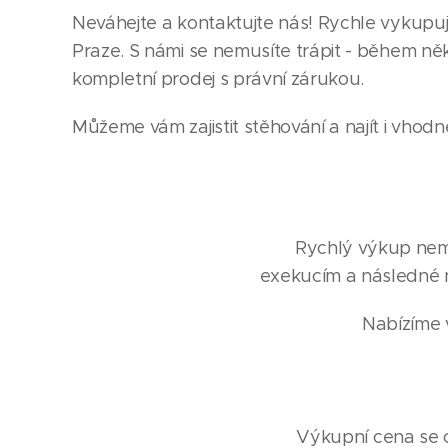
Neváhejte a kontaktujte nás! Rychle vykupu
Praze. S námi se nemusíte trápit - během něk
kompletní prodej s právní zárukou.
Můžeme vám zajistit stěhování a najít i vhodn
Rychlý výkup nemov
exekucím a následné 
Nabízíme v
Výkupní cena se od