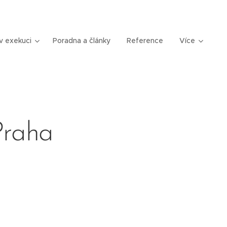
v exekuci
Poradna a články
Reference
Více
Praha