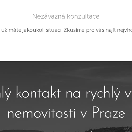
Nezávazná konzultace
 už máte jakoukoli situaci. Zkusíme pro vás najít nejvho
lý kontakt na rychlý 
nemovitosti v Praze