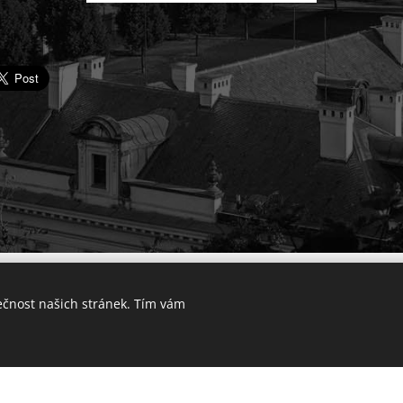
© 2025 Výkup bytu v Praze. Všechna práva vyhrazena.
ečnost našich stránek. Tím vám
Lokality
Vytvořeno službou
Webnode
Cookies