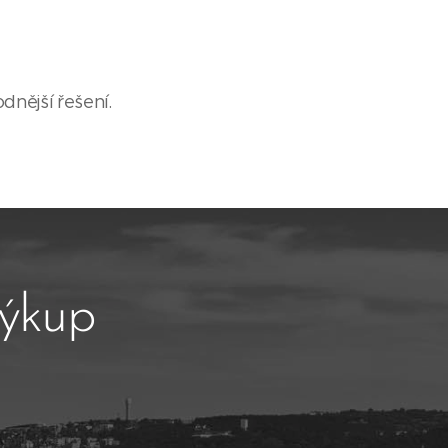
dnější řešení.
výkup