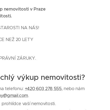
up nemovitosti v Praze
tosti.
STAROSTI NA NÁS!
CE NEŽ 20 LETY
PRÁVNÍ ZÁRUKY.
ychlý výkup nemovitosti?
na telefonu:
+420 603 278 555
, nebo nám
ny@gmail.com
.
prohlídce vaší nemovitosti.