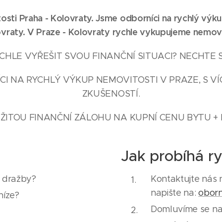
sti Praha - Kolovraty. Jsme odborníci na rychlý výk
vraty
. V Praze -
Kolovraty
rychle vykupujeme nemovi
HLE VYŘEŠIT SVOU FINANČNÍ SITUACI? NECHTE 
I NA RYCHLÝ VÝKUP NEMOVITOSTI V PRAZE, S VÍ
ZKUŠENOSTÍ.
ŽITOU FINANČNÍ ZÁLOHU NA KUPNÍ CENU BYTU + 
Jak probíhá r
e dražby?
Kontaktujte nás 
napište na:
obor
níze?
Domluvíme se na 