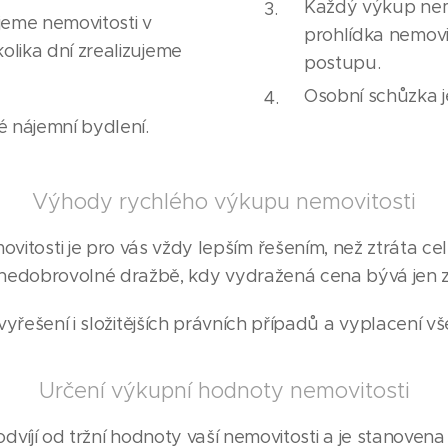
Každý výkup nemov
jeme nemovitosti v
prohlídka nemovi
olika dní zrealizujeme
postupu.
Osobní schůzka 
é nájemní bydlení.
Výhody rychlého výkupu nemovitosti
itosti je pro vás vždy lepším řešením, než ztráta cel
nedobrovolné dražbě, kdy vydražená cena bývá jen z
yřešení i složitějších právních případů a vyplacení v
Určení výkupní hodnoty nemovitosti
víjí od tržní hodnoty vaší nemovitosti a je stanovena