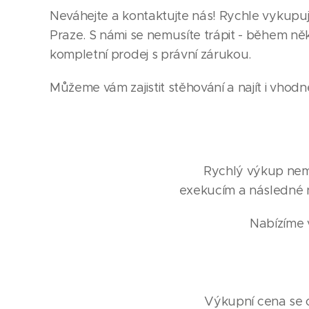
Neváhejte a kontaktujte nás! Rychle vykupu
Praze. S námi se nemusíte trápit - během něk
kompletní prodej s právní zárukou.
Můžeme vám zajistit stěhování a najít i vhodn
Rychlý výkup nemov
exekucím a následné 
Nabízíme v
Výkupní cena se od