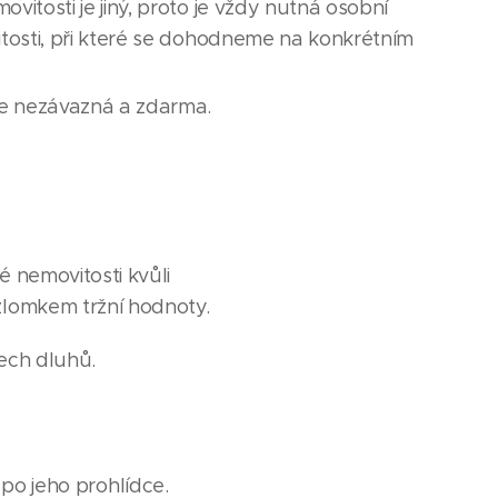
itosti je jiný, proto je vždy nutná osobní
tosti, při které se dohodneme na konkrétním
je nezávazná a zdarma.
é nemovitosti kvůli
lomkem tržní hodnoty.
šech dluhů.
 po jeho prohlídce.