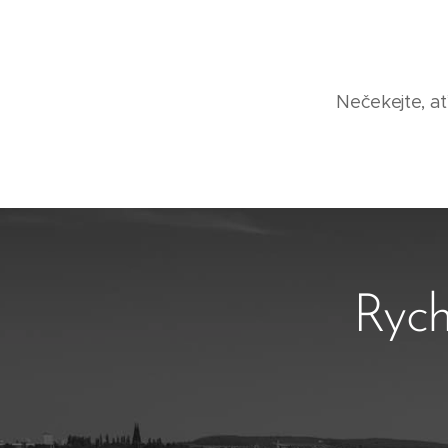
Nečekejte, ať
Rych