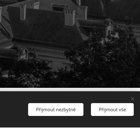
Přijmout nezbytné
Přijmout vše