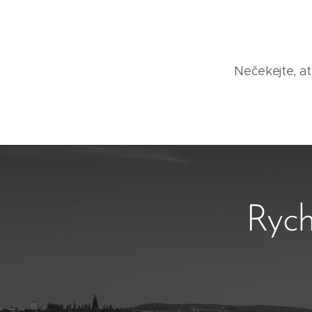
Nečekejte, ať
Rych