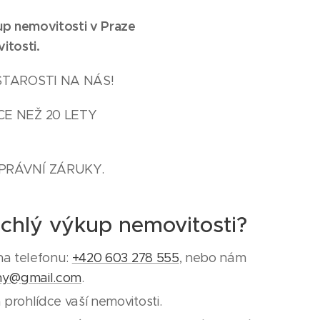
up nemovitosti v Praze
itosti.
STAROSTI NA NÁS!
CE NEŽ 20 LETY
PRÁVNÍ ZÁRUKY.
ychlý výkup nemovitosti?
na telefonu:
+420 603 278 555
, nebo nám
ny@gmail.com
.
prohlídce vaší nemovitosti.