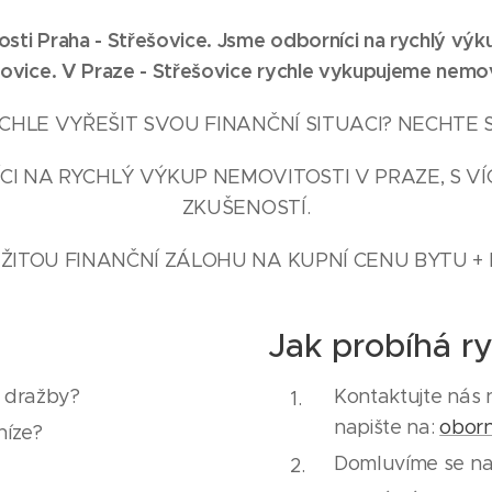
sti Praha - Střešovice. Jsme odborníci na rychlý výk
šovice
. V Praze -
Střešovice
rychle vykupujeme nemov
HLE VYŘEŠIT SVOU FINANČNÍ SITUACI? NECHTE 
I NA RYCHLÝ VÝKUP NEMOVITOSTI V PRAZE, S VÍ
ZKUŠENOSTÍ.
ŽITOU FINANČNÍ ZÁLOHU NA KUPNÍ CENU BYTU + 
Jak probíhá r
e dražby?
Kontaktujte nás 
napište na:
obor
níze?
Domluvíme se na 