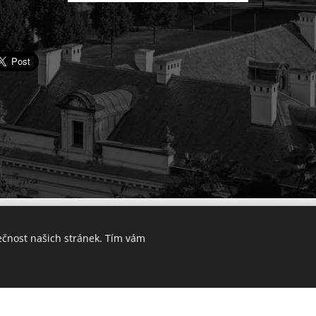
© 2025 Výkup bytu v Praze. Všechna práva vyhrazena.
ečnost našich stránek. Tím vám
Lokality
Vytvořeno službou
Webnode
Cookies