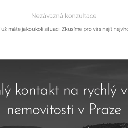
Nezávazná konzultace
 už máte jakoukoli situaci. Zkusíme pro vás najít nejvho
lý kontakt na rychlý 
nemovitosti v Praze