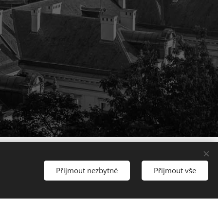
Přijmout nezbytné
Přijmout vše