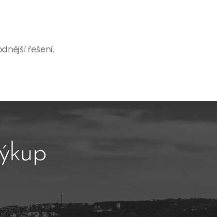
dnější řešení.
výkup