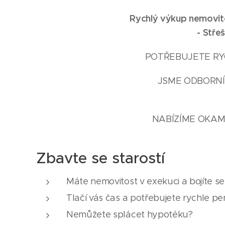
Rychlý výkup nemovito
-
Stře
POTŘEBUJETE RYC
JSME ODBORNÍC
NABÍZÍME OKAM
Zbavte se starostí
Máte nemovitost v exekuci a bojíte s
Tlačí vás čas a potřebujete rychle pe
Nemůžete splácet hypotéku?