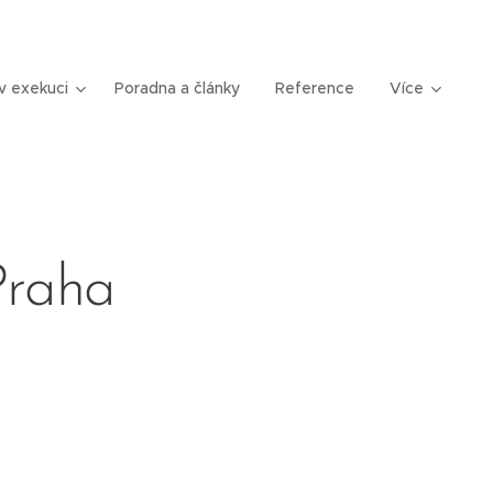
v exekuci
Poradna a články
Reference
Více
Praha