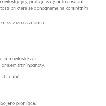
itosti je jiný, proto je vždy nutná osobní
tosti, při které se dohodneme na konkrétním
je nezávazná a zdarma.
é nemovitosti kvůli
lomkem tržní hodnoty.
šech dluhů.
 po jeho prohlídce.