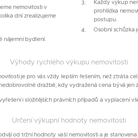
Každý výkup nemov
jeme nemovitosti v
prohlídka nemovi
olika dní zrealizujeme
postupu.
Osobní schůzka 
é nájemní bydlení.
Výhody rychlého výkupu nemovitosti
itosti je pro vás vždy lepším řešením, než ztráta cel
nedobrovolné dražbě, kdy vydražená cena bývá jen z
yřešení i složitějších právních případů a vyplacení v
Určení výkupní hodnoty nemovitosti
víjí od tržní hodnoty vaší nemovitosti a je stanovena