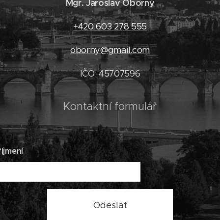
Mgr. Jaroslav Oborný
+420 603 278 555
oborny@gmail.com
IČO: 45707596
Kontaktní formulář
íjmení
Odeslat