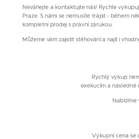
Neváhejte a kontaktujte nás! Rychle vykupu
Praze. S námi se nemusíte trápit - během něk
kompletní prodej s právní zárukou.
Můžeme vám zajistit stěhování a najít i vhodn
Rychlý výkup nemov
exekucím a následné 
Nabízíme v
Výkupní cena se od