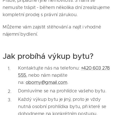
Praze, případně i jiné nemovitosti. S námi se
nemusíte trápit - během několika dní zrealizujeme
kompletní prodej s právní zárukou.
Můžeme vám zajistit stěhování a najít i vhodné
nájemní bydlení.
Jak probíhá výkup bytu?
Kontaktujte nás na telefonu:
+420 603 278
555
, nebo nám napište
na:
oborny@gmail.com
.
Domluvíme se na prohlídce vašeho bytu.
Každý výkup bytu je jiný, proto je vždy
nutná osobní prohlídka bytu, při které se
dohodneme na konkrétním postupu.