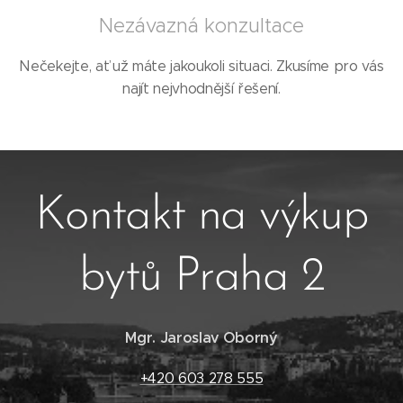
Nezávazná konzultace
Nečekejte, ať už máte jakoukoli situaci. Zkusíme pro vás
najít nejvhodnější řešení.
Kontakt na výkup
bytů Praha 2
Mgr. Jaroslav Oborný
+420 603 278 555