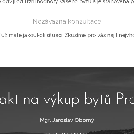
odvíjí od tržní hodnoty vašeho bytu a je stanovena p
Nezávazná konzultace
 už máte jakoukoli situaci. Zkusíme pro vás najít nejvho
akt na výkup bytů Pr
Mgr. Jaroslav Oborný