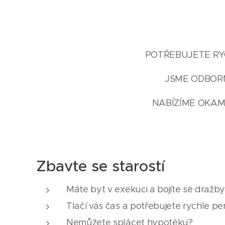
POTŘEBUJETE RYC
JSME ODBORN
NABÍZÍME OKAM
Zbavte se starostí
Máte byt v exekuci a bojíte se dražb
Tlačí vás čas a potřebujete rychle pe
Nemůžete splácet hypotéku?