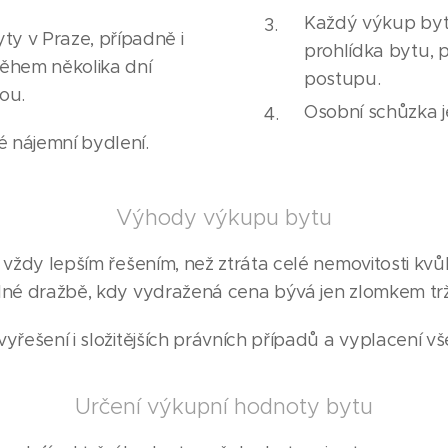
Každý výkup bytu 
y v Praze, případně i
prohlídka bytu, 
 během několika dní
postupu.
ou.
Osobní schůzka 
é nájemní bydlení.
Výhody výkupu bytu
 vždy lepším řešením, než ztráta celé nemovitosti kvů
né dražbě, kdy vydražená cena bývá jen zlomkem trž
yřešení i složitějších právních případů a vyplacení v
Určení výkupní hodnoty bytu