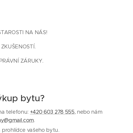
STAROSTI NA NÁS!
 ZKUŠENOSTÍ.
PRÁVNÍ ZÁRUKY.
ýkup bytu?
na telefonu:
+420 603 278 555
, nebo nám
ny@gmail.com
.
 prohlídce vašeho bytu.