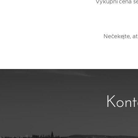
Výkupní cena se 
Nečekejte, ať
Kont