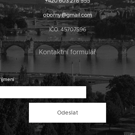
+420 603 278 555
oborny@gmail.com
IČO: 45707596
Kontaktní formulář
íjmení
Odeslat