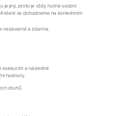
je jiný, proto je vždy nutná osobní
při které se dohodneme na konkrétním
je nezávazná a zdarma.
li exekucím a následné
ní hodnoty.
šech dluhů.