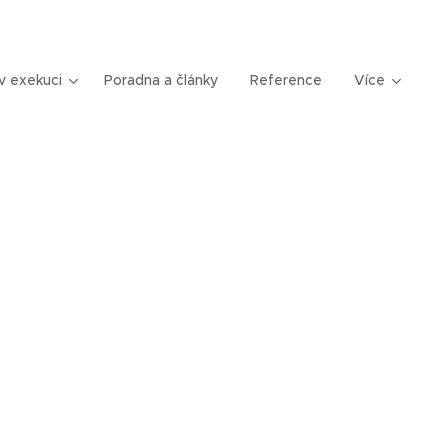
v exekuci
Poradna a články
Reference
Více