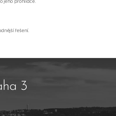
o jeho prohlídce.
dnější řešení.
aha 3