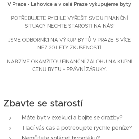
V Praze - Lahovice a v celé Praze vykupujeme byty.
POTŘEBUJETE RYCHLE VYŘEŠIT SVOU FINANČNÍ
SITUACI? NECHTE STAROSTI NA NÁS!
JSME ODBORNÍCI NA VÝKUP BYTŮ V PRAZE, S VÍCE
NEŽ 20 LETY ZKUŠENOSTÍ.
NABÍZÍME OKAMŽITOU FINANČNÍ ZÁLOHU NA KUPNÍ
CENU BYTU + PRÁVNÍ ZÁRUKY.
Zbavte se starostí
Máte byt v exekuci a bojíte se dražby?
Tlačí vás čas a potřebujete rychle peníze?
Nemůžete splácet hypotéku?