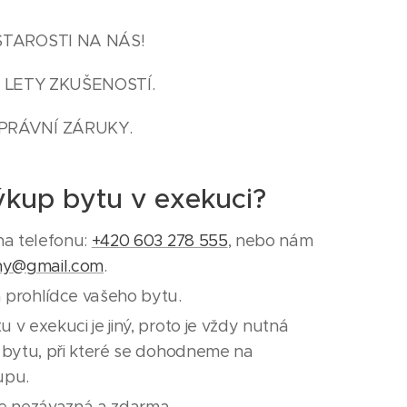
STAROSTI NA NÁS!
 LETY ZKUŠENOSTÍ.
PRÁVNÍ ZÁRUKY.
ýkup bytu v exekuci?
na telefonu:
+420 603 278 555
, nebo nám
ny@gmail.com
.
 prohlídce vašeho bytu.
v exekuci je jiný, proto je vždy nutná
 bytu, při které se dohodneme na
upu.