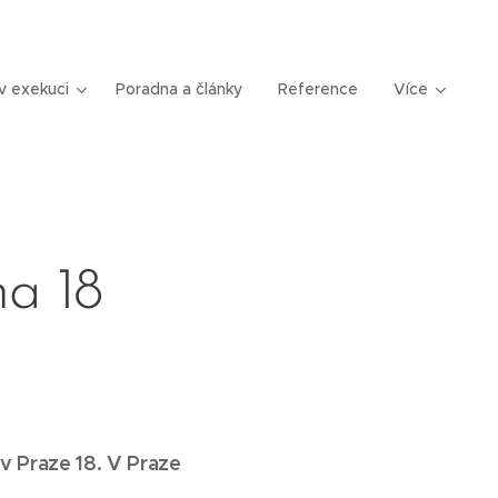
v exekuci
Poradna a články
Reference
Více
ha 18
 v Praze 18
. V Praze