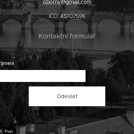
oborny@gmail.com
IČO: 45707596
Kontaktní formulář
íjmení
Odeslat