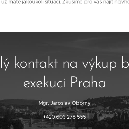
 už máte jakoukoli situaci. Zkusíme pro vás najít nejvho
lý kontakt na výkup b
exekuci Praha
Mgr. Jaroslav Oborný
+420 603 278 555