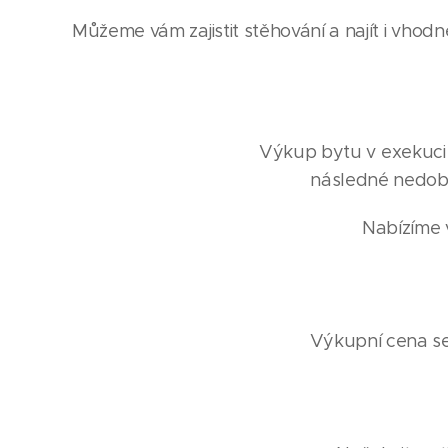
Můžeme vám zajistit stěhování a najít i vhodn
Výkup bytu v exekuci j
následné nedobr
Nabízíme v
Výkupní cena se 