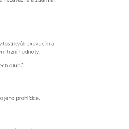
je nezávazná a zdarma.
itosti kvůli exekucím a
m tržní hodnoty.
šech dluhů.
o jeho prohlídce.