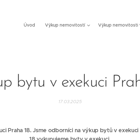
Úvod
Výkup nemovitostí
Výkup nemovitosti 
p bytu v exekuci Pra
17.03.2025
ci Praha 18
. Jsme odborníci na výkup bytů v exekuci
18
vykupujeme byty v exekuci.