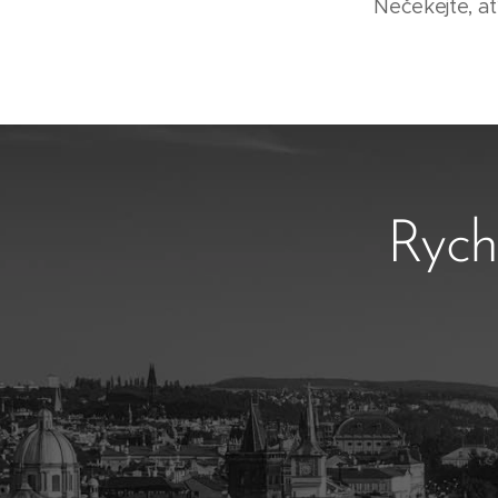
Nečekejte, ať
Rych