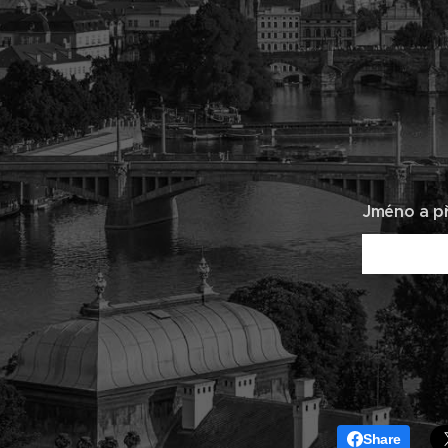
Jméno a př
Share