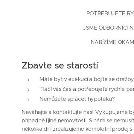
POTŘEBUJETE RYC
JSME ODBORNÍCI N
NABÍZÍME OKAM
Zbavte se starostí
Máte byt v exekuci a bojíte se dražb
Tlačí vás čas a potřebujete rychle pe
Nemůžete splácet hypotéku?
Neváhejte a kontaktujte nás! Vykupujeme by
případně i jiné nemovitosti. S námi se nemusí
několika dní zrealizujeme kompletní prodej s