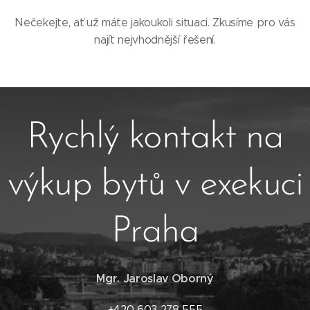
Nečekejte, ať už máte jakoukoli situaci. Zkusíme pro vás
najít nejvhodnější řešení.
Rychlý kontakt na
výkup bytů v exekuci
Praha
Mgr. Jaroslav Oborný
+420 603 278 555