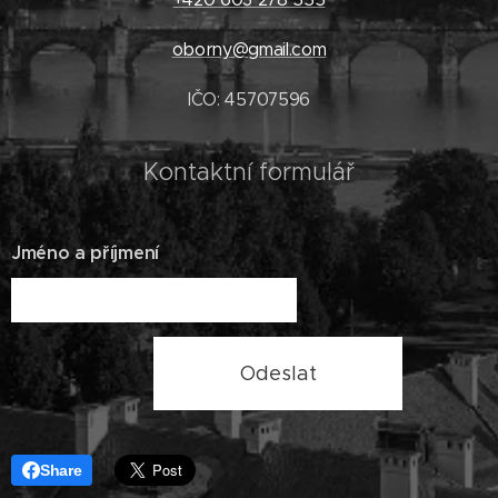
oborny@gmail.com
IČO: 45707596
Kontaktní formulář
Jméno a příjmení
Odeslat
Share