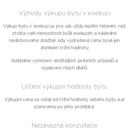
Výhody výkupu bytu v exekuci
Výkup bytu v exekuci je pro vás vždy lepším řešením, než
ztráta celé nemovitosti kvůli exekucím a následné
nedobrovolné dražbě, kdy vydražená cena bývá jen
zlomkem tržní hodnoty.
Nabízíme vyřešení i složitějších právních případů a
vyplacení všech dluhů.
Určení výkupní hodnoty bytu
Výkupní cena se odvíjí od tržní hodnoty vašeho bytu a je
stanovena po jeho prohlídce.
Nezávazná konzultace