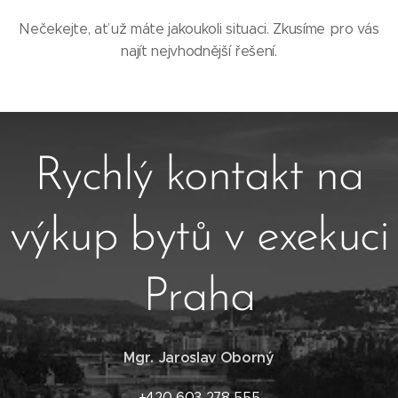
Nečekejte, ať už máte jakoukoli situaci. Zkusíme pro vás
najít nejvhodnější řešení.
Rychlý kontakt na
výkup bytů v exekuci
Praha
Mgr. Jaroslav Oborný
+420 603 278 555