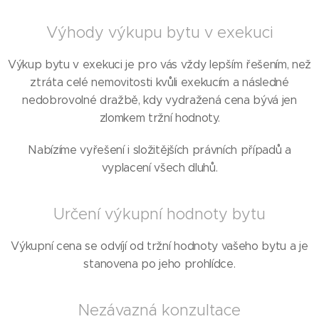
Výhody výkupu bytu v exekuci
Výkup bytu v exekuci je pro vás vždy lepším řešením, než
ztráta celé nemovitosti kvůli exekucím a následné
nedobrovolné dražbě, kdy vydražená cena bývá jen
zlomkem tržní hodnoty.
Nabízíme vyřešení i složitějších právních případů a
vyplacení všech dluhů.
Určení výkupní hodnoty bytu
Výkupní cena se odvíjí od tržní hodnoty vašeho bytu a je
stanovena po jeho prohlídce.
Nezávazná konzultace