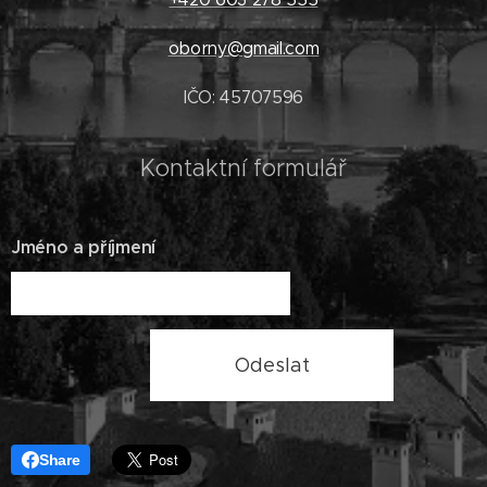
oborny@gmail.com
IČO: 45707596
Kontaktní formulář
Jméno a příjmení
Odeslat
Share