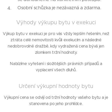
Osobní schůzka je nezávazná a zdarma.
Výhody výkupu bytu v exekuci
Výkup bytu v exekuci je pro vás vždy lepším řešením, než
ztráta celé nemovitosti kvůli exekucím a následné
nedobrovolné dražbě, kdy vydražená cena bývá jen
zlomkem tržní hodnoty.
Nabízíme vyřešení i složitějších právních případů a
vyplacení všech dluhů.
Určení výkupní hodnoty bytu
Výkupní cena se odvíjí od tržní hodnoty vašeho bytu a je
stanovena po jeho prohlídce.