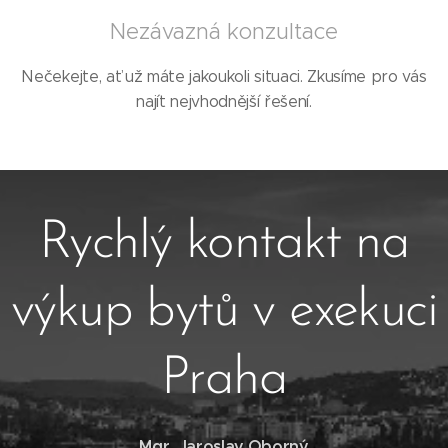
Nezávazná konzultace
Nečekejte, ať už máte jakoukoli situaci. Zkusíme pro vás
najít nejvhodnější řešení.
Rychlý kontakt na
výkup bytů v exekuci
Praha
Mgr. Jaroslav Oborný