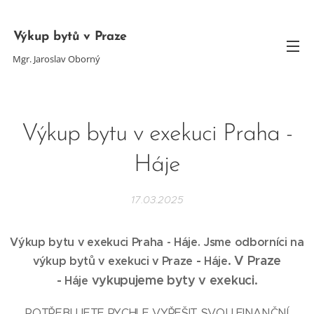
Výkup bytů v Praze
Mgr. Jaroslav Oborný
Výkup bytu v exekuci Praha -
Háje
17.03.2025
Výkup bytu v exekuci Praha - Háje
. Jsme odborníci na
-
. V Praze
výkup bytů v exekuci v Praze
Háje
-
vykupujeme byty v exekuci.
Háje
POTŘEBUJETE RYCHLE VYŘEŠIT SVOU FINANČNÍ