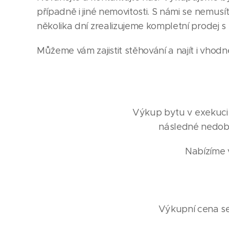
případně i jiné nemovitosti. S námi se nemusí
několika dní zrealizujeme kompletní prodej s
Můžeme vám zajistit stěhování a najít i vhodn
Výkup bytu v exekuci j
následné nedobr
Nabízíme v
Výkupní cena se 