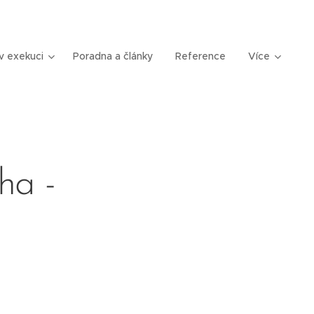
v exekuci
Poradna a články
Reference
Více
ha -