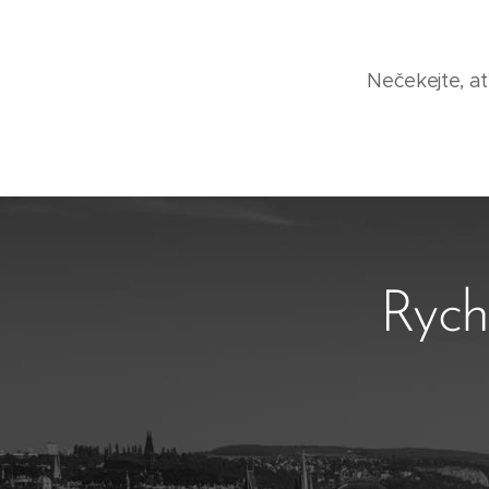
Nečekejte, ať
Rych