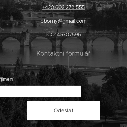
+420 603 278 555
oborny@gmail.com
IČO: 45707596
Kontaktní formulář
íjmení
Odeslat