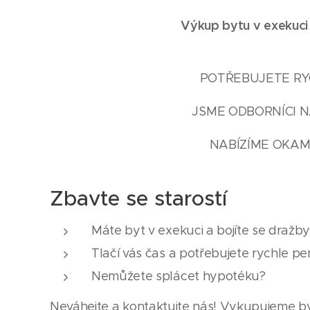
Výkup bytu v exekuci
POTŘEBUJETE RYC
JSME ODBORNÍCI N
NABÍZÍME OKAM
Zbavte se starostí
Máte byt v exekuci a bojíte se dražb
Tlačí vás čas a potřebujete rychle pe
Nemůžete splácet hypotéku?
Neváhejte a kontaktujte nás! Vykupujeme by