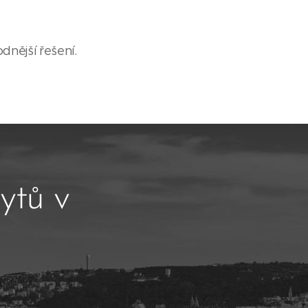
dnější řešení.
ytů v