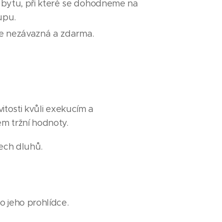
 bytu, při které se dohodneme na
upu.
je nezávazná a zdarma.
itosti kvůli exekucím a
m tržní hodnoty.
šech dluhů.
o jeho prohlídce.