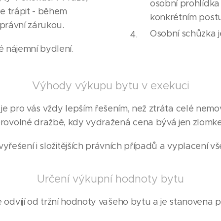
osobní prohlídka
te trápit - během
konkrétním post
 právní zárukou.
Osobní schůzka 
é nájemní bydlení.
Výhody výkupu bytu v exekuci
e pro vás vždy lepším řešením, než ztráta celé nemov
ovolné dražbě, kdy vydražená cena bývá jen zlomke
yřešení i složitějších právních případů a vyplacení v
Určení výkupní hodnoty bytu
odvíjí od tržní hodnoty vašeho bytu a je stanovena p