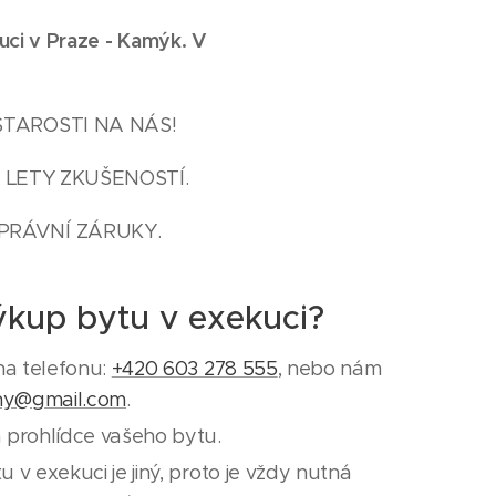
uci v Praze
-
Kamýk
. V
STAROSTI NA NÁS!
 LETY ZKUŠENOSTÍ.
PRÁVNÍ ZÁRUKY.
ýkup bytu v exekuci?
na telefonu:
+420 603 278 555
, nebo nám
ny@gmail.com
.
 prohlídce vašeho bytu.
v exekuci je jiný, proto je vždy nutná