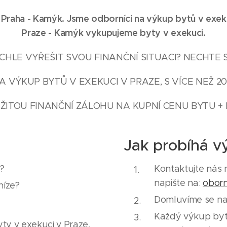
 Praha - Kamýk
. Jsme odborníci na výkup bytů v exek
Praze -
Kamýk
vykupujeme byty v exekuci.
HLE VYŘEŠIT SVOU FINANČNÍ SITUACI? NECHTE 
A VÝKUP BYTŮ V EXEKUCI V PRAZE, S VÍCE NEŽ 20
ŽITOU FINANČNÍ ZÁLOHU NA KUPNÍ CENU BYTU + 
Jak probíhá v
y?
Kontaktujte nás 
napište na:
obor
níze?
Domluvíme se na
Každý výkup bytu 
ty v exekuci v Praze,