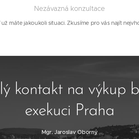
Nezávazná konzultace
 už máte jakoukoli situaci. Zkusíme pro vás najít nejvho
lý kontakt na výkup b
exekuci Praha
Mgr. Jaroslav Oborný