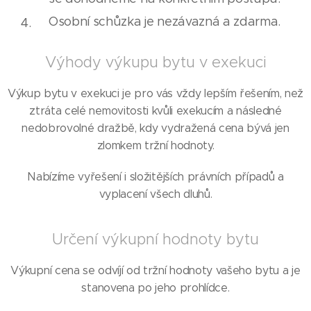
Osobní schůzka je nezávazná a zdarma.
Výhody výkupu bytu v exekuci
Výkup bytu v exekuci je pro vás vždy lepším řešením, než
ztráta celé nemovitosti kvůli exekucím a následné
nedobrovolné dražbě, kdy vydražená cena bývá jen
zlomkem tržní hodnoty.
Nabízíme vyřešení i složitějších právních případů a
vyplacení všech dluhů.
Určení výkupní hodnoty bytu
Výkupní cena se odvíjí od tržní hodnoty vašeho bytu a je
stanovena po jeho prohlídce.