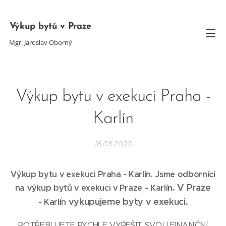
Výkup bytů v Praze
Mgr. Jaroslav Oborný
Výkup bytu v exekuci Praha -
Karlín
18.03.2025
Výkup bytu v exekuci Praha - Karlín
. Jsme odborníci
-
. V Praze
na výkup bytů v exekuci v Praze
Karlín
-
vykupujeme byty v exekuci.
Karlín
POTŘEBUJETE RYCHLE VYŘEŠIT SVOU FINANČNÍ