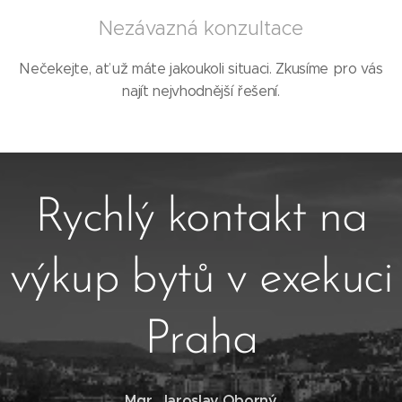
Nezávazná konzultace
Nečekejte, ať už máte jakoukoli situaci. Zkusíme pro vás
najít nejvhodnější řešení.
Rychlý kontakt na
výkup bytů v exekuci
Praha
Mgr. Jaroslav Oborný