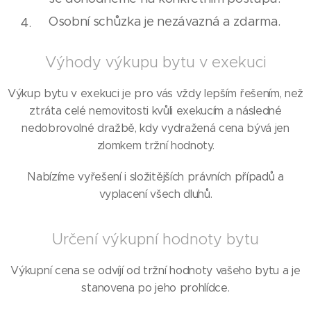
Osobní schůzka je nezávazná a zdarma.
Výhody výkupu bytu v exekuci
Výkup bytu v exekuci je pro vás vždy lepším řešením, než
ztráta celé nemovitosti kvůli exekucím a následné
nedobrovolné dražbě, kdy vydražená cena bývá jen
zlomkem tržní hodnoty.
Nabízíme vyřešení i složitějších právních případů a
vyplacení všech dluhů.
Určení výkupní hodnoty bytu
Výkupní cena se odvíjí od tržní hodnoty vašeho bytu a je
stanovena po jeho prohlídce.