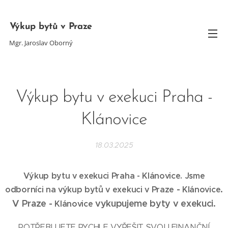
Výkup bytů v Praze
Mgr. Jaroslav Oborný
Výkup bytu v exekuci Praha -
Klánovice
18.03.2025
Výkup bytu v exekuci Praha - Klánovice
. Jsme
-
.
odborníci na výkup bytů v exekuci v Praze
Klánovice
V Praze -
vykupujeme byty v exekuci.
Klánovice
POTŘEBUJETE RYCHLE VYŘEŠIT SVOU FINANČNÍ