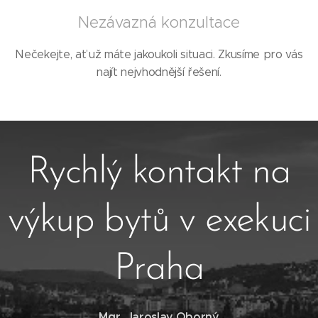
Nezávazná konzultace
Nečekejte, ať už máte jakoukoli situaci. Zkusíme pro vás
najít nejvhodnější řešení.
Rychlý kontakt na
výkup bytů v exekuci
Praha
Mgr. Jaroslav Oborný