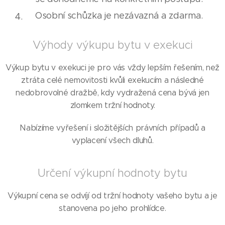
Osobní schůzka je nezávazná a zdarma.
Výhody výkupu bytu v exekuci
Výkup bytu v exekuci je pro vás vždy lepším řešením, než
ztráta celé nemovitosti kvůli exekucím a následné
nedobrovolné dražbě, kdy vydražená cena bývá jen
zlomkem tržní hodnoty.
Nabízíme vyřešení i složitějších právních případů a
vyplacení všech dluhů.
Určení výkupní hodnoty bytu
Výkupní cena se odvíjí od tržní hodnoty vašeho bytu a je
stanovena po jeho prohlídce.