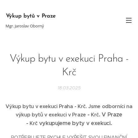
Výkup bytů v Praze
Mgr. Jaroslav Oborný
Výkup bytu v exekuci Praha -
Krč
18.03.2025
Výkup bytu v exekuci Praha - Krč
. Jsme odborníci na
-
. V Praze
výkup bytů v exekuci v Praze
Krč
-
vykupujeme byty v exekuci.
Krč
POTŘEBUJETE RYCHLE VYŘEŠIT SVOU FINANČNÍ