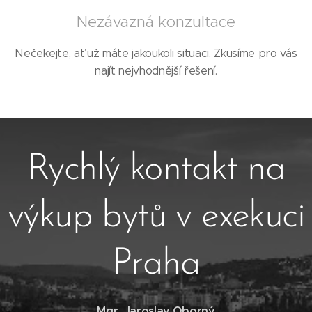
Nezávazná konzultace
Nečekejte, ať už máte jakoukoli situaci. Zkusíme pro vás
najít nejvhodnější řešení.
Rychlý kontakt na
výkup bytů v exekuci
Praha
Mgr. Jaroslav Oborný