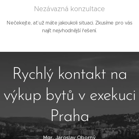
Nezávazná konzultace
Nečekejte, ať už máte jakoukoli situaci. Zkusíme pro vás
najít nejvhodnější řešení.
Rychlý kontakt na
výkup bytů v exekuci
Praha
Mgr. Jaroslav Oborný