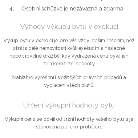
Osobní schůzka je nezávazná a zdarma.
Výhody výkupu bytu v exekuci
Výkup bytu v exekuci je pro vás vždy lepším řešením, než
ztráta celé nemovitosti kvůli exekucím a následné
nedobrovolné dražbě, kdy vydražená cena bývá jen
zlomkem tržní hodnoty.
Nabízíme vyřešení i složitějších právních případů a
vyplacení všech dluhů.
Určení výkupní hodnoty bytu
Výkupní cena se odvíjí od tržní hodnoty vašeho bytu a je
stanovena po jeho prohlídce.