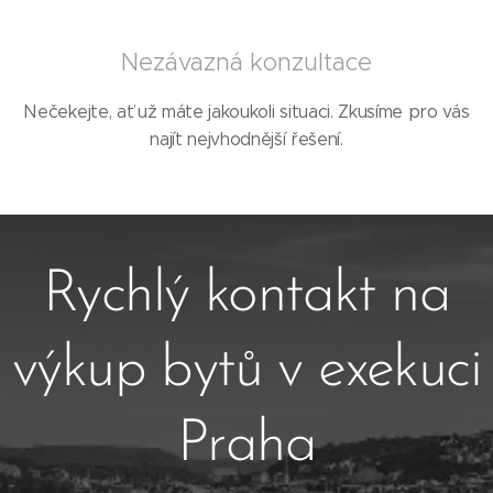
Nezávazná konzultace
Nečekejte, ať už máte jakoukoli situaci. Zkusíme pro vás
najít nejvhodnější řešení.
Rychlý kontakt na
výkup bytů v exekuci
Praha