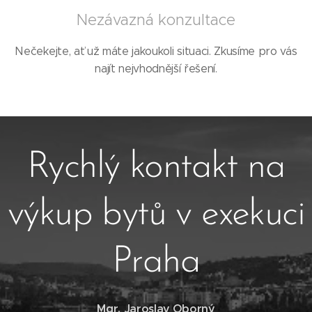
Nezávazná konzultace
Nečekejte, ať už máte jakoukoli situaci. Zkusíme pro vás
najít nejvhodnější řešení.
Rychlý kontakt na
výkup bytů v exekuci
Praha
Mgr. Jaroslav Oborný