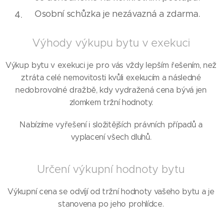
Osobní schůzka je nezávazná a zdarma.
Výhody výkupu bytu v exekuci
Výkup bytu v exekuci je pro vás vždy lepším řešením, než
ztráta celé nemovitosti kvůli exekucím a následné
nedobrovolné dražbě, kdy vydražená cena bývá jen
zlomkem tržní hodnoty.
Nabízíme vyřešení i složitějších právních případů a
vyplacení všech dluhů.
Určení výkupní hodnoty bytu
Výkupní cena se odvíjí od tržní hodnoty vašeho bytu a je
stanovena po jeho prohlídce.