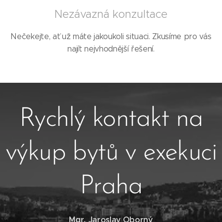
Nezávazná konzultace
Nečekejte, ať už máte jakoukoli situaci. Zkusíme pro vás
najít nejvhodnější řešení.
Rychlý kontakt na
výkup bytů v exekuci
Praha
Mgr. Jaroslav Oborný