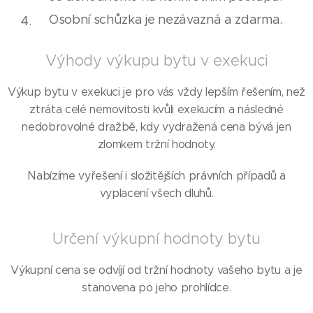
Osobní schůzka je nezávazná a zdarma.
Výhody výkupu bytu v exekuci
Výkup bytu v exekuci je pro vás vždy lepším řešením, než
ztráta celé nemovitosti kvůli exekucím a následné
nedobrovolné dražbě, kdy vydražená cena bývá jen
zlomkem tržní hodnoty.
Nabízíme vyřešení i složitějších právních případů a
vyplacení všech dluhů.
Určení výkupní hodnoty bytu
Výkupní cena se odvíjí od tržní hodnoty vašeho bytu a je
stanovena po jeho prohlídce.