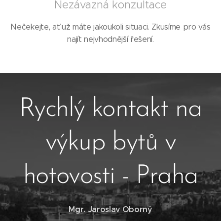
Nezávazná konzultace
Nečekejte, ať už máte jakoukoli situaci. Zkusíme pro vás
najít nejvhodnější řešení.
Rychlý kontakt na
výkup bytů v
hotovosti - Praha
Mgr. Jaroslav Oborný