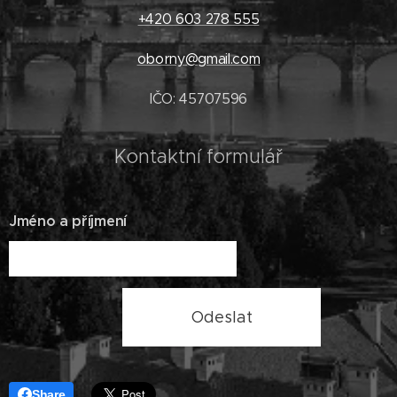
+420 603 278 555
oborny@gmail.com
IČO: 45707596
Kontaktní formulář
Jméno a příjmení
Odeslat
Share