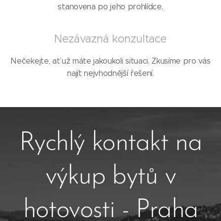
stanovena po jeho prohlídce.
Nezávazná konzultace
Nečekejte, ať už máte jakoukoli situaci. Zkusíme pro vás
najít nejvhodnější řešení.
Rychlý kontakt na
výkup bytů v
hotovosti - Praha