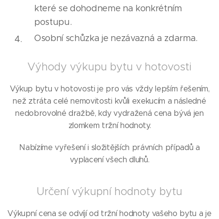
které se dohodneme na konkrétním
postupu.
Osobní schůzka je nezávazná a zdarma.
Výhody výkupu bytu v hotovosti
Výkup bytu v hotovosti je pro vás vždy lepším řešením,
než ztráta celé nemovitosti kvůli exekucím a následné
nedobrovolné dražbě, kdy vydražená cena bývá jen
zlomkem tržní hodnoty.
Nabízíme vyřešení i složitějších právních případů a
vyplacení všech dluhů.
Určení výkupní hodnoty bytu
Výkupní cena se odvíjí od tržní hodnoty vašeho bytu a je