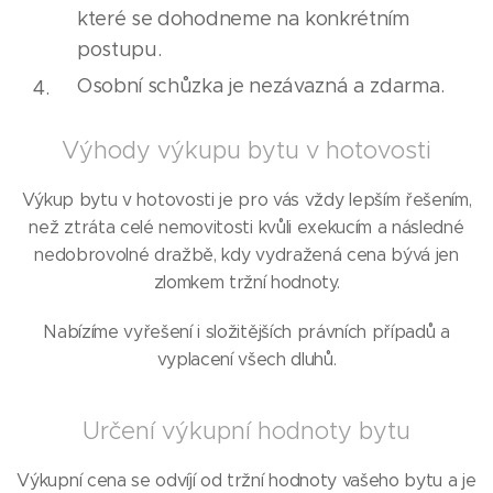
které se dohodneme na konkrétním
postupu.
Osobní schůzka je nezávazná a zdarma.
Výhody výkupu bytu v hotovosti
Výkup bytu v hotovosti je pro vás vždy lepším řešením,
než ztráta celé nemovitosti kvůli exekucím a následné
nedobrovolné dražbě, kdy vydražená cena bývá jen
zlomkem tržní hodnoty.
Nabízíme vyřešení i složitějších právních případů a
vyplacení všech dluhů.
Určení výkupní hodnoty bytu
Výkupní cena se odvíjí od tržní hodnoty vašeho bytu a je