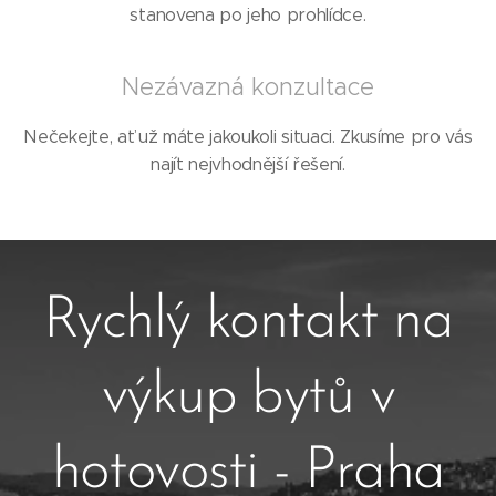
stanovena po jeho prohlídce.
Nezávazná konzultace
Nečekejte, ať už máte jakoukoli situaci. Zkusíme pro vás
najít nejvhodnější řešení.
Rychlý kontakt na
výkup bytů v
hotovosti - Praha