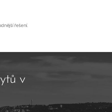
dnější řešení.
ytů v