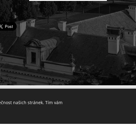
© 2025 Výkup bytu v Praze. Všechna práva vyhrazena.
ečnost našich stránek. Tím vám
Lokality
Vytvořeno službou
Webnode
Cookies