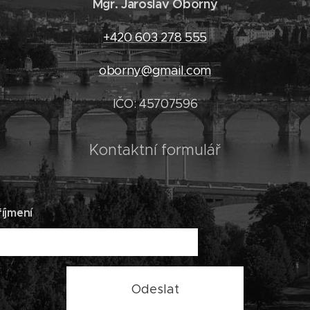
Mgr. Jaroslav Oborný
+420 603 278 555
oborny@gmail.com
IČO: 45707596
Kontaktní formulář
íjmení
Odeslat