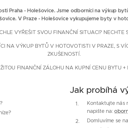
ti Praha - Holešovice. Jsme odborníci na výkup byt
šovice
. V Praze -
Holešovice
vykupujeme byty v hoto
HLE VYŘEŠIT SVOU FINANČNÍ SITUACI? NECHTE 
CI NA VÝKUP BYTŮ V HOTOVOTISTI V PRAZE, S VÍC
ZKUŠENOSTÍ.
ŽITOU FINANČNÍ ZÁLOHU NA KUPNÍ CENU BYTU + 
Jak probíhá v
y?
Kontaktujte nás 
napište na:
obor
níze?
Domluvíme se na