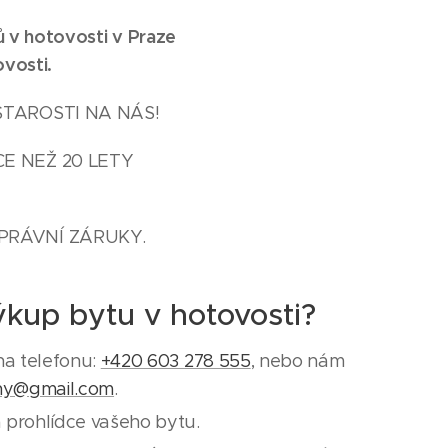
ů v hotovosti v Praze
vosti.
STAROSTI NA NÁS!
E NEŽ 20 LETY
PRÁVNÍ ZÁRUKY.
ýkup bytu v hotovosti?
na telefonu:
+420 603 278 555
, nebo nám
ny@gmail.com
.
 prohlídce vašeho bytu.