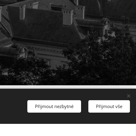
Přijmout nezbytné
Přijmout vše