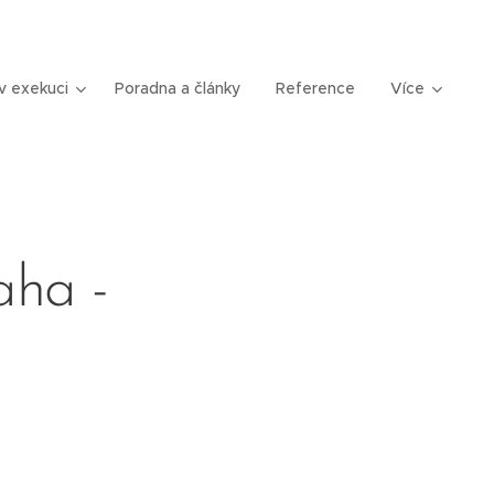
v exekuci
Poradna a články
Reference
Více
aha -