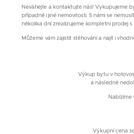
Neváhejte a kontaktujte nás! Vykupujeme byt
případně i jiné nemovitosti. S námi se nemusí
několika dní zrealizujeme kompletní prodej s
Můžeme vám zajistit stěhování a najít i vhodn
Výkup bytu v hotovosti
a následné nedob
Nabízíme v
Výkupní cena se 