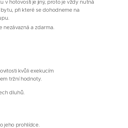
v hotovosti je jiný, proto je vždy nutná
 bytu, při které se dohodneme na
upu.
je nezávazná a zdarma.
ovitosti kvůli exekucím
em tržní hodnoty.
šech dluhů.
o jeho prohlídce.