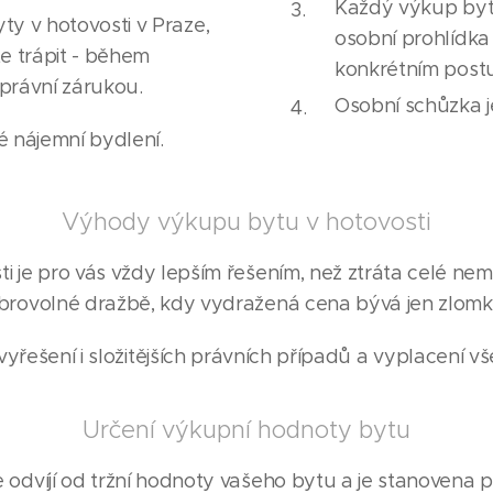
Každý výkup bytu 
y v hotovosti v Praze,
osobní prohlídka
te trápit - během
konkrétním post
 právní zárukou.
Osobní schůzka 
é nájemní bydlení.
Výhody výkupu bytu v hotovosti
 je pro vás vždy lepším řešením, než ztráta celé nem
rovolné dražbě, kdy vydražená cena bývá jen zlomk
yřešení i složitějších právních případů a vyplacení v
Určení výkupní hodnoty bytu
odvíjí od tržní hodnoty vašeho bytu a je stanovena p