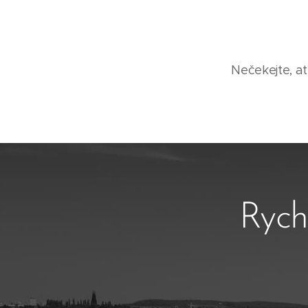
Nečekejte, ať
Rych