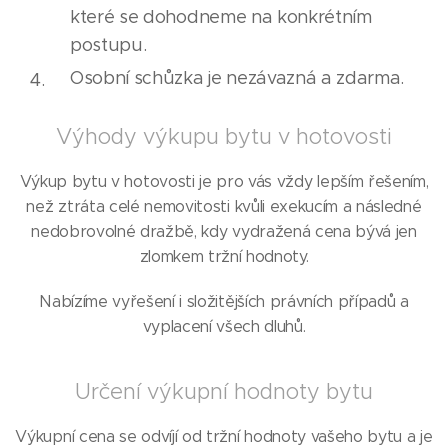
které se dohodneme na konkrétním
postupu.
Osobní schůzka je nezávazná a zdarma.
Výhody výkupu bytu v hotovosti
Výkup bytu v hotovosti je pro vás vždy lepším řešením,
než ztráta celé nemovitosti kvůli exekucím a následné
nedobrovolné dražbě, kdy vydražená cena bývá jen
zlomkem tržní hodnoty.
Nabízíme vyřešení i složitějších právních případů a
vyplacení všech dluhů.
Určení výkupní hodnoty bytu
Výkupní cena se odvíjí od tržní hodnoty vašeho bytu a je