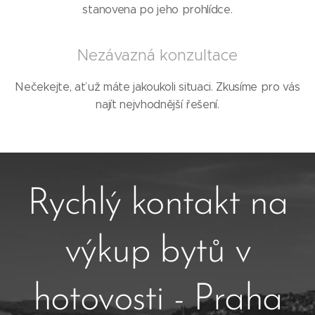
stanovena po jeho prohlídce.
Nezávazná konzultace
Nečekejte, ať už máte jakoukoli situaci. Zkusíme pro vás
najít nejvhodnější řešení.
Rychlý kontakt na
výkup bytů v
hotovosti - Praha