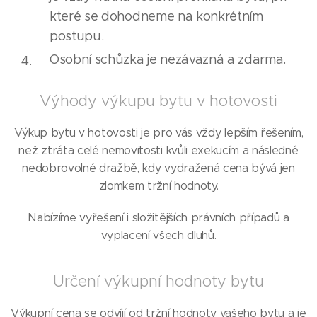
které se dohodneme na konkrétním
postupu.
Osobní schůzka je nezávazná a zdarma.
Výhody výkupu bytu v hotovosti
Výkup bytu v hotovosti je pro vás vždy lepším řešením,
než ztráta celé nemovitosti kvůli exekucím a následné
nedobrovolné dražbě, kdy vydražená cena bývá jen
zlomkem tržní hodnoty.
Nabízíme vyřešení i složitějších právních případů a
vyplacení všech dluhů.
Určení výkupní hodnoty bytu
Výkupní cena se odvíjí od tržní hodnoty vašeho bytu a je