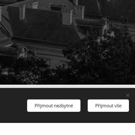
Přijmout nezbytné
Přijmout vše