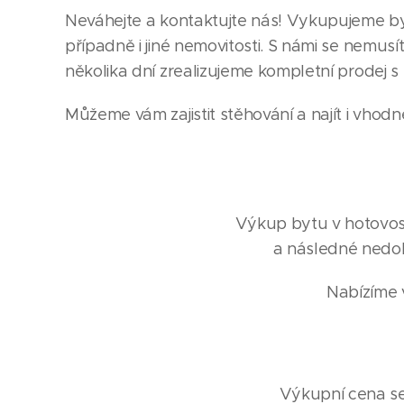
Neváhejte a kontaktujte nás! Vykupujeme byt
případně i jiné nemovitosti. S námi se nemusí
několika dní zrealizujeme kompletní prodej s
Můžeme vám zajistit stěhování a najít i vhodn
Výkup bytu v hotovosti
a následné nedob
Nabízíme v
Výkupní cena se 