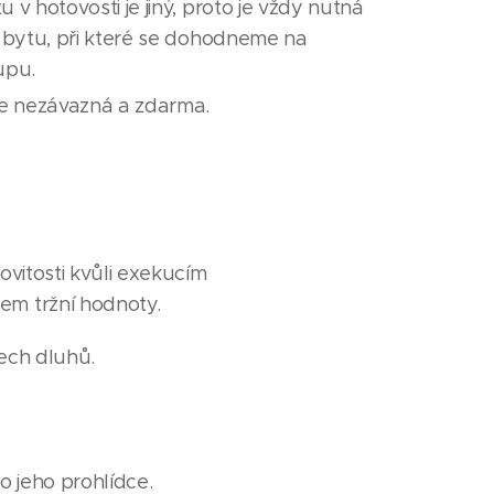
v hotovosti je jiný, proto je vždy nutná
 bytu, při které se dohodneme na
upu.
je nezávazná a zdarma.
ovitosti kvůli exekucím
em tržní hodnoty.
šech dluhů.
o jeho prohlídce.