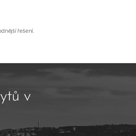
dnější řešení.
ytů v