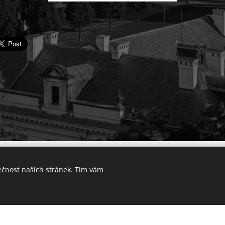
© 2025 Výkup bytu v Praze. Všechna práva vyhrazena.
ečnost našich stránek. Tím vám
Lokality
Vytvořeno službou
Webnode
Cookies