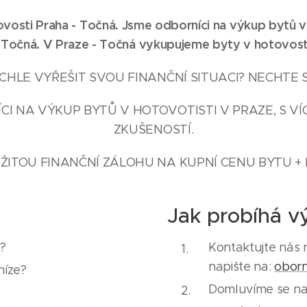
vosti Praha - Točná
. Jsme odborníci na výkup bytů v
-
Točná
. V Praze -
Točná
vykupujeme byty v hotovost
HLE VYŘEŠIT SVOU FINANČNÍ SITUACI? NECHTE 
CI NA VÝKUP BYTŮ V HOTOVOTISTI V PRAZE, S VÍC
ZKUŠENOSTÍ.
ŽITOU FINANČNÍ ZÁLOHU NA KUPNÍ CENU BYTU + 
Jak probíhá v
y?
Kontaktujte nás 
napište na:
obor
níze?
Domluvíme se na