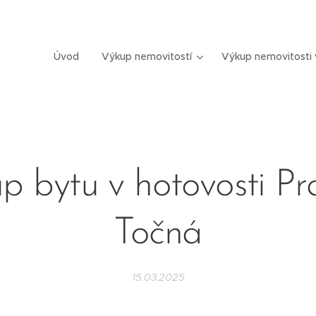
Úvod
Výkup nemovitostí
Výkup nemovitosti 
p bytu v hotovosti Pr
Točná
15.03.2025