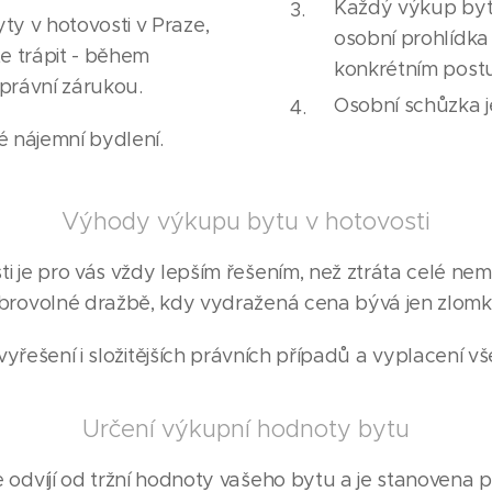
Každý výkup bytu 
y v hotovosti v Praze,
osobní prohlídka
te trápit - během
konkrétním post
 právní zárukou.
Osobní schůzka 
é nájemní bydlení.
Výhody výkupu bytu v hotovosti
 je pro vás vždy lepším řešením, než ztráta celé nem
rovolné dražbě, kdy vydražená cena bývá jen zlomk
yřešení i složitějších právních případů a vyplacení v
Určení výkupní hodnoty bytu
odvíjí od tržní hodnoty vašeho bytu a je stanovena p