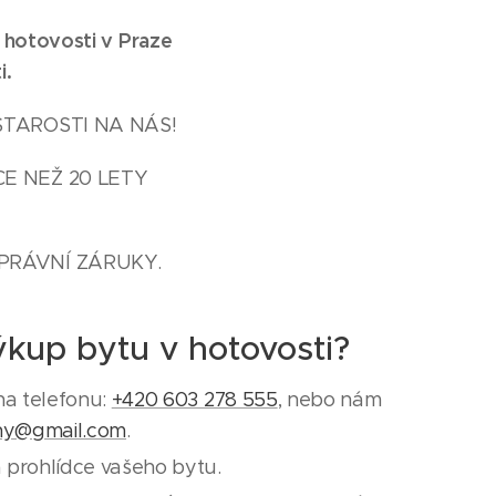
 hotovosti v Praze
i.
STAROSTI NA NÁS!
E NEŽ 20 LETY
PRÁVNÍ ZÁRUKY.
ýkup bytu v hotovosti?
na telefonu:
+420 603 278 555
, nebo nám
ny@gmail.com
.
 prohlídce vašeho bytu.