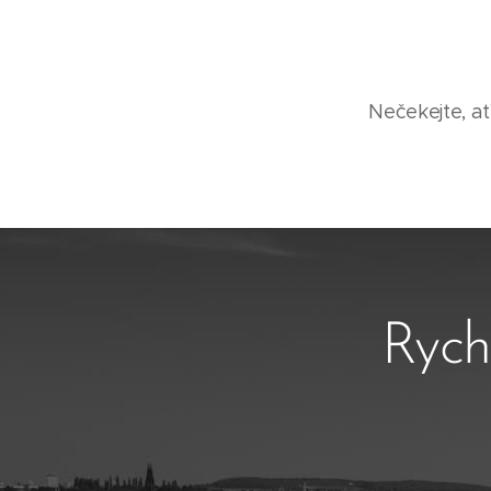
Nečekejte, ať
Rych