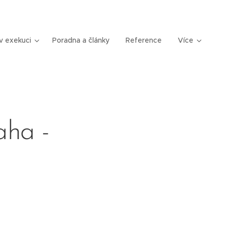
v exekuci
Poradna a články
Reference
Více
aha -