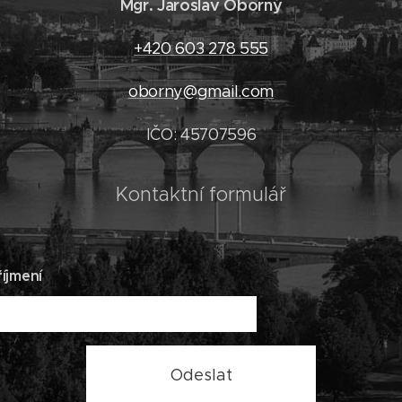
Mgr. Jaroslav Oborný
+420 603 278 555
oborny@gmail.com
IČO: 45707596
Kontaktní formulář
íjmení
Odeslat