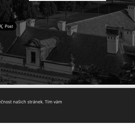
© 2025 Výkup bytu v Praze. Všechna práva vyhrazena.
ečnost našich stránek. Tím vám
Lokality
Vytvořeno službou
Webnode
Cookies