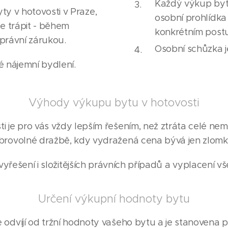
Každý výkup bytu 
y v hotovosti v Praze,
osobní prohlídka
te trápit - během
konkrétním post
 právní zárukou.
Osobní schůzka 
é nájemní bydlení.
Výhody výkupu bytu v hotovosti
 je pro vás vždy lepším řešením, než ztráta celé nem
rovolné dražbě, kdy vydražená cena bývá jen zlomk
yřešení i složitějších právních případů a vyplacení v
Určení výkupní hodnoty bytu
odvíjí od tržní hodnoty vašeho bytu a je stanovena p