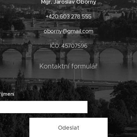
Mgr. Jaroslav Oborný
+420 603 278 555
oborny@gmail.com
IČO: 45707596
Kontaktní formulář
íjmení
Odeslat