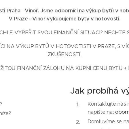
i Praha - Vinoř
. Jsme odborníci na výkup bytů v hot
V Praze -
Vinoř
vykupujeme byty v hotovosti.
HLE VYŘEŠIT SVOU FINANČNÍ SITUACI? NECHTE 
CI NA VÝKUP BYTŮ V HOTOVOTISTI V PRAZE, S VÍC
ZKUŠENOSTÍ.
ŽITOU FINANČNÍ ZÁLOHU NA KUPNÍ CENU BYTU + 
Jak probíhá v
y?
Kontaktujte nás 
napište na:
obor
níze?
Domluvíme se na