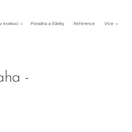
v exekuci
Poradna a články
Reference
Více
aha -