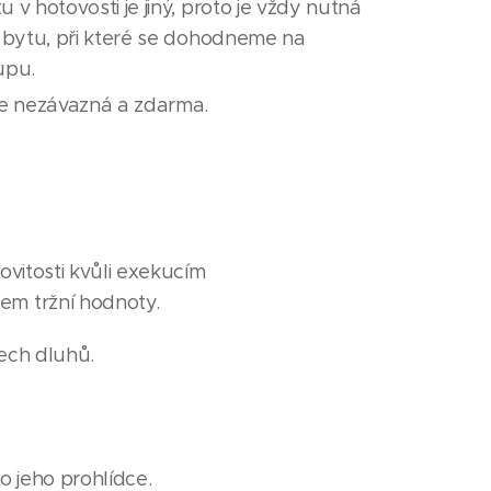
v hotovosti je jiný, proto je vždy nutná
 bytu, při které se dohodneme na
upu.
je nezávazná a zdarma.
ovitosti kvůli exekucím
em tržní hodnoty.
šech dluhů.
o jeho prohlídce.