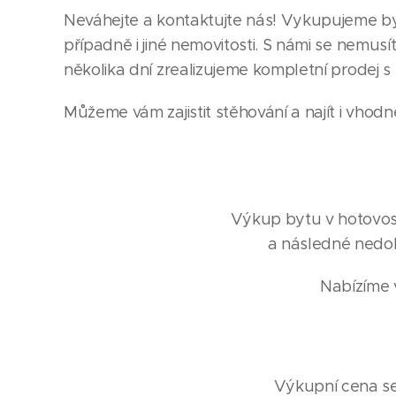
Neváhejte a kontaktujte nás! Vykupujeme byt
případně i jiné nemovitosti. S námi se nemusí
několika dní zrealizujeme kompletní prodej s
Můžeme vám zajistit stěhování a najít i vhodn
Výkup bytu v hotovosti
a následné nedob
Nabízíme v
Výkupní cena se 