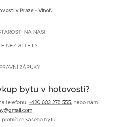
ovosti v Praze -
Vinoř
.
STAROSTI NA NÁS!
E NEŽ 20 LETY
PRÁVNÍ ZÁRUKY.
ýkup bytu v hotovosti?
na telefonu:
+420 603 278 555
, nebo nám
ny@gmail.com
.
 prohlídce vašeho bytu.