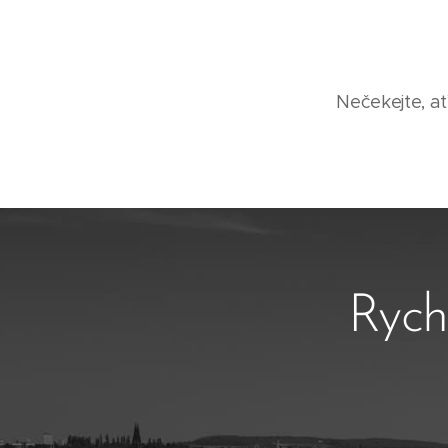
Nečekejte, ať
Rych