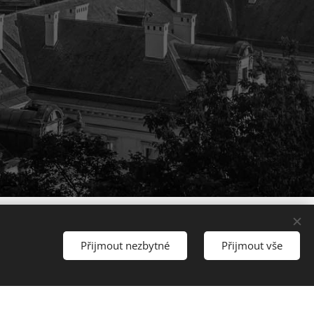
Přijmout nezbytné
Přijmout vše