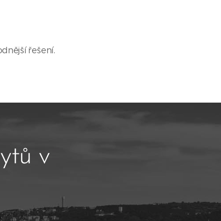
dnější řešení.
ytů v