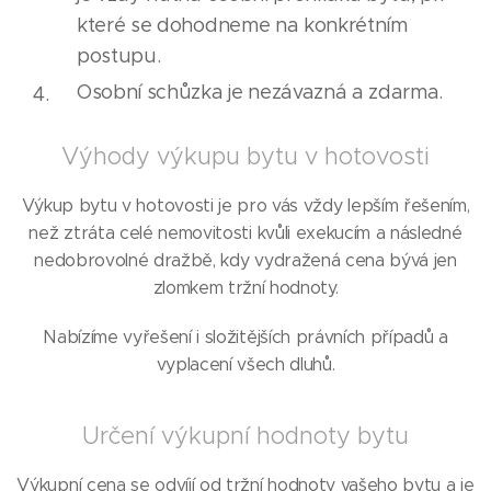
které se dohodneme na konkrétním
postupu.
Osobní schůzka je nezávazná a zdarma.
Výhody výkupu bytu v hotovosti
Výkup bytu v hotovosti je pro vás vždy lepším řešením,
než ztráta celé nemovitosti kvůli exekucím a následné
nedobrovolné dražbě, kdy vydražená cena bývá jen
zlomkem tržní hodnoty.
Nabízíme vyřešení i složitějších právních případů a
vyplacení všech dluhů.
Určení výkupní hodnoty bytu
Výkupní cena se odvíjí od tržní hodnoty vašeho bytu a je