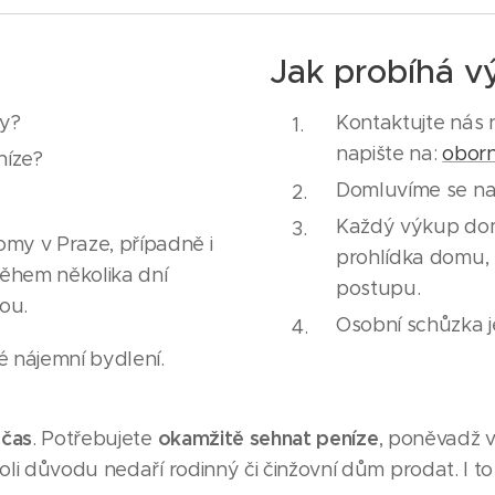
Jak probíhá 
by?
Kontaktujte nás 
napište na:
obor
níze?
Domluvíme se na 
Každý výkup domu
my v Praze, případně i
prohlídka domu,
 během několika dní
postupu.
ou.
Osobní schůzka 
é nájemní bydlení.
 čas
okamžitě sehnat peníze
. Potřebujete
, poněvadž 
li důvodu nedaří rodinný či činžovní dům prodat. I 