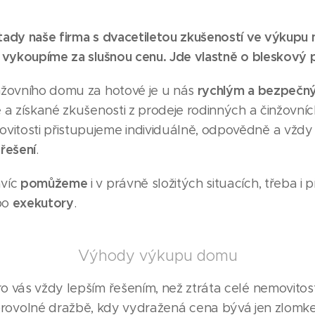
tady naše firma s dvacetiletou zkušeností ve výkupu 
 vykoupíme za slušnou cenu. Jde vlastně o bleskový 
rychlým a bezpeč
nžovního domu za hotové je u nás
 a získané zkušenosti z prodeje rodinných a činžovní
tosti přistupujeme individuálně, odpovědně a vždy 
řešení
í
.
pomůžeme
avíc
i v právně složitých situacích, třeba i 
exekutory
bo
.
Výhody výkupu domu
 vás vždy lepším řešením, než ztráta celé nemovitost
ovolné dražbě, kdy vydražená cena bývá jen zlomke