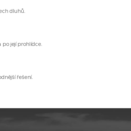
šech dluhů.
po její prohlídce.
dnější řešení.