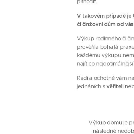
přihodit.
V takovém případě je 
či činžovní dům od vás
Výkup rodinného či či
prověřila bohatá praxe
každému výkupu nemovi
najít co nejoptimálnějš
Rádi a ochotně vám n
věřiteli
jednáních s
ne
Výkup domu je pro
následné nedobr