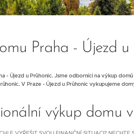
omu Praha - Újezd u 
 - Újezd u Průhonic. Jsme odborníci na výkup domů
růhonic
.
V Praze - Újezd u Průhonic
vykupujeme dom
sionální výkup domu v
HLE VYŘEŠIT SVOU FINANČNÍ SITUACI? NECHTE 