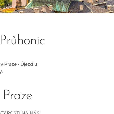
Průhonic
 v Praze -
Újezd u
y.
 Praze
STAROSTI NA NÁS!