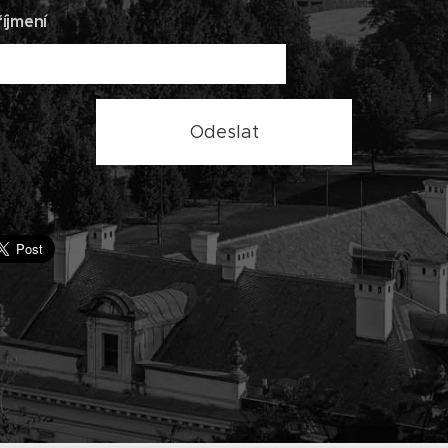
íjmení
Odeslat