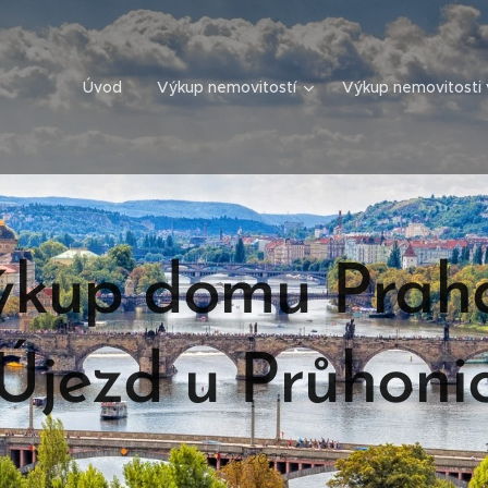
Úvod
Výkup nemovitostí
Výkup nemovitosti 
ýkup domu Praha
Újezd u Průhoni
29.04.2025