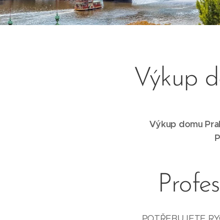
Výkup d
Výkup domu Praha
P
Profe
POTŘEBUJETE RYC