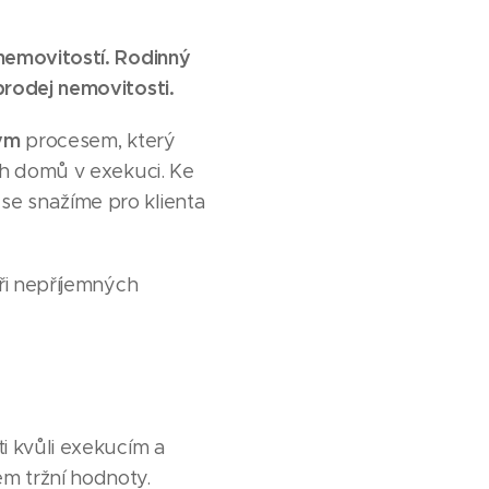
nemovitostí. Rodinný
prodej nemovitosti.
ným
procesem, který
ch domů v exekuci. Ke
se snažíme pro klienta
při nepříjemných
i kvůli exekucím a
m tržní hodnoty.