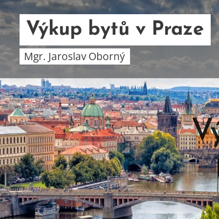
Výkup bytů v Praze
Mgr. Jaroslav Oborný
V