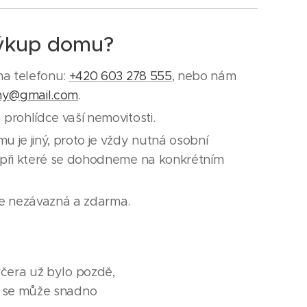
výkup domu?
na telefonu:
+420 603 278 555
, nebo nám
ny@gmail.com
.
prohlídce vaší nemovitosti.
 je jiný, proto je vždy nutná osobní
 při které se dohodneme na konkrétním
je nezávazná a zdarma.
včera už bylo pozdě,
to se může snadno