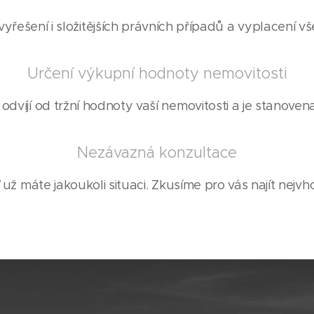
yřešení i složitějších právních případů a vyplacení v
Určení výkupní hodnoty nemovitosti
dvíjí od tržní hodnoty vaší nemovitosti a je stanovena 
Nezávazná konzultace
 už máte jakoukoli situaci. Zkusíme pro vás najít nejvho