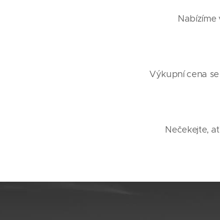
Nabízíme v
Výkupní cena se o
Nečekejte, ať