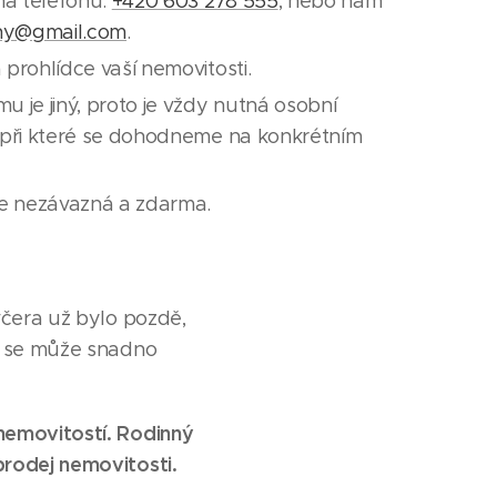
na telefonu:
+420 603 278 555
, nebo nám
ny@gmail.com
.
prohlídce vaší nemovitosti.
 je jiný, proto je vždy nutná osobní
 při které se dohodneme na konkrétním
je nezávazná a zdarma.
včera už bylo pozdě,
to se může snadno
nemovitostí. Rodinný
prodej nemovitosti.