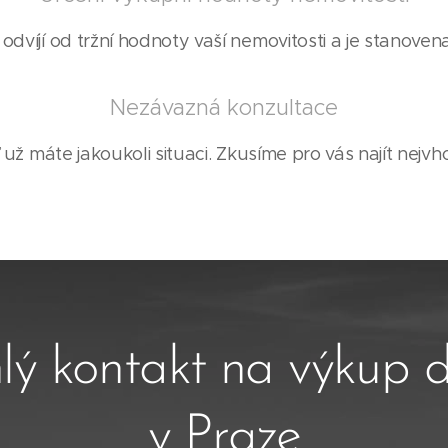
dvíjí od tržní hodnoty vaší nemovitosti a je stanovena 
Nezávazná konzultace
 už máte jakoukoli situaci. Zkusíme pro vás najít nejvho
lý kontakt na výkup
v Praze