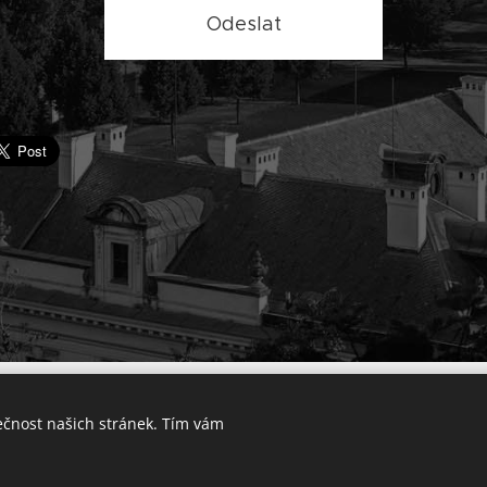
Odeslat
© 2025 Výkup bytu v Praze. Všechna práva vyhrazena.
ečnost našich stránek. Tím vám
Lokality
Vytvořeno službou
Webnode
Cookies