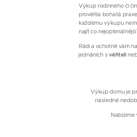
Výkup rodinného či či
prověřila bohatá praxe
každému výkupu nemovi
najít co nejoptimálnějš
Rádi a ochotně vám n
věřiteli
jednáních s
ne
Výkup domu je pro
následné nedobr
Nabízíme v