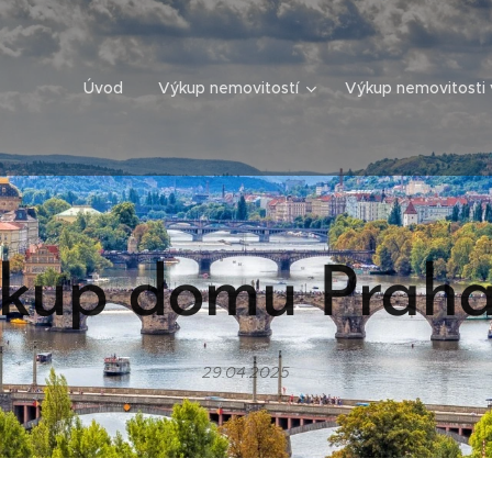
Úvod
Výkup nemovitostí
Výkup nemovitosti 
kup domu Praha
29.04.2025