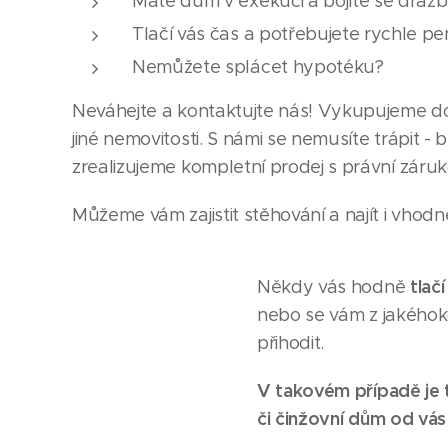
Máte dům v exekuci a bojíte se draž
Tlačí vás čas a potřebujete rychle pe
Nemůžete splácet hypotéku?
Neváhejte a kontaktujte nás! Vykupujeme do
jiné nemovitosti. S námi se nemusíte trápit -
zrealizujeme kompletní prodej s právní záruk
Můžeme vám zajistit stěhování a najít i vhodn
tlačí
Někdy vás hodně
nebo se vám z jakéhoko
přihodit.
V takovém případě je 
či činžovní dům od vás