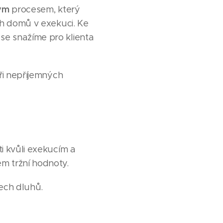
ným
procesem, který
ch domů v exekuci. Ke
se snažíme pro klienta
při nepříjemných
i kvůli exekucím a
m tržní hodnoty.
šech dluhů.