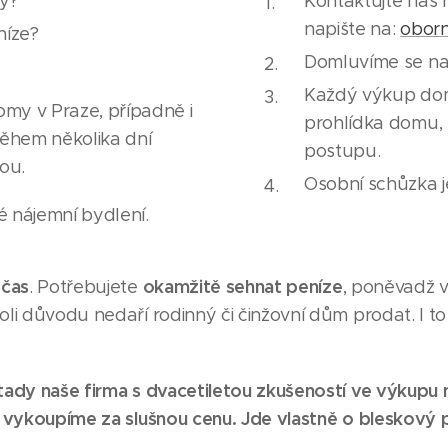
by?
Kontaktujte nás 
napište na:
obor
níze?
Domluvíme se na 
Každý výkup domu
my v Praze, případně i
prohlídka domu,
 během několika dní
postupu.
ou.
Osobní schůzka 
é nájemní bydlení.
 čas
okamžitě sehnat peníze
. Potřebujete
, poněvadž 
li důvodu nedaří rodinný či činžovní dům prodat. I 
tady naše firma s dvacetiletou zkušeností ve výkupu 
 vykoupíme za slušnou cenu. Jde vlastně o bleskový 