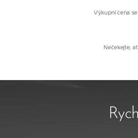
Výkupní cena se o
Nečekejte, ať
Rych