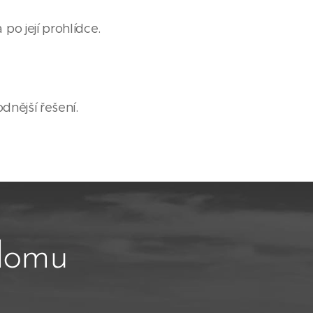
po její prohlídce.
dnější řešení.
 domu