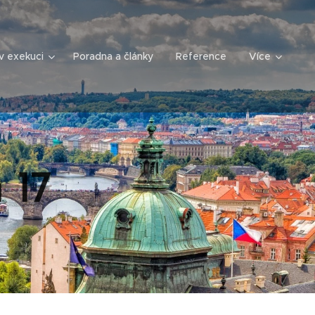
v exekuci
Poradna a články
Reference
Více
 17