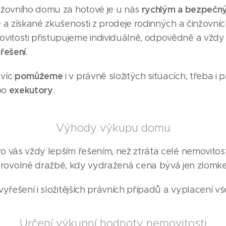
rychlým a bezpeč
nžovního domu za hotové je u nás
 a získané zkušenosti z prodeje rodinných a činžovní
tosti přistupujeme individuálně, odpovědně a vždy 
řešení
í
.
pomůžeme
avíc
i v právně složitých situacích, třeba i 
exekutory
bo
.
Výhody výkupu domu
 vás vždy lepším řešením, než ztráta celé nemovitost
ovolné dražbě, kdy vydražená cena bývá jen zlomke
yřešení i složitějších právních případů a vyplacení v
Určení výkupní hodnoty nemovitosti