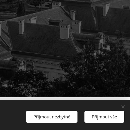
Přijmout nezbytné
Přijmout vše