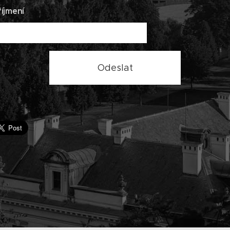
íjmení
Odeslat