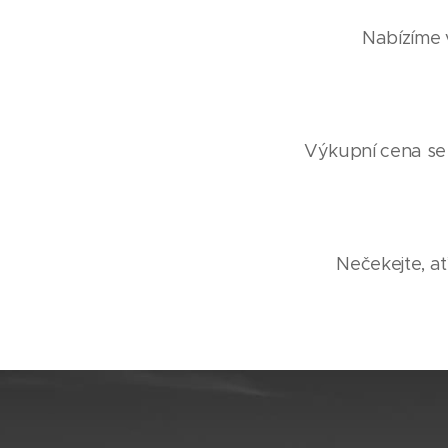
Nabízíme v
Výkupní cena se o
Nečekejte, ať