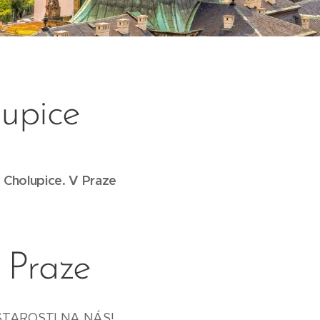
upice
-
Cholupice
.
V Praze
 Praze
STAROSTI NA NÁS!