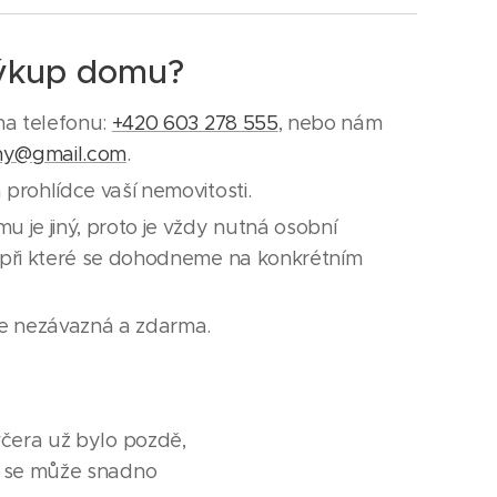
výkup domu?
na telefonu:
+420 603 278 555
, nebo nám
ny@gmail.com
.
prohlídce vaší nemovitosti.
 je jiný, proto je vždy nutná osobní
 při které se dohodneme na konkrétním
je nezávazná a zdarma.
včera už bylo pozdě,
to se může snadno