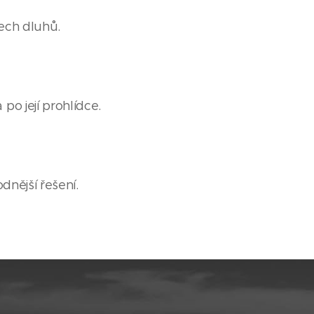
šech dluhů.
po její prohlídce.
dnější řešení.