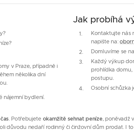
Jak probíhá 
by?
Kontaktujte nás 
napište na:
obor
níze?
Domluvíme se na 
Každý výkup domu
my v Praze, případně i
prohlídka domu,
 během několika dní
postupu.
ou.
Osobní schůzka 
é nájemní bydlení.
 čas
okamžitě sehnat peníze
. Potřebujete
, poněvadž 
li důvodu nedaří rodinný či činžovní dům prodat. I 