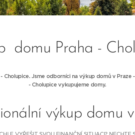
p domu Praha - Chol
 Cholupice. Jsme odborníci na výkup domů v Praze 
-
Cholupice
vykupujeme domy.
sionální výkup domu v
HLE VYŘEŠIT SVOU FINANČNÍ SITUACI? NECHTE 