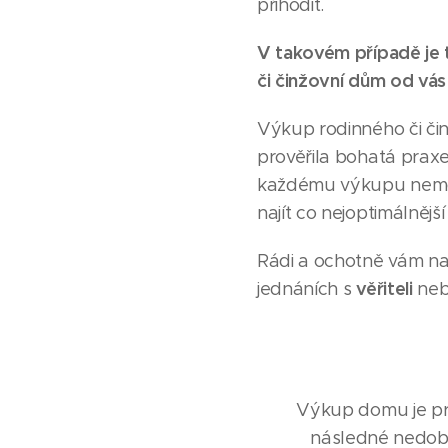
přihodit.
V takovém případě je 
či činžovní dům od vás
Výkup rodinného či či
prověřila bohatá praxe
každému výkupu nemovi
najít co nejoptimálnějš
Rádi a ochotně vám n
věřiteli
jednáních s
ne
Výkup domu je pro
následné nedobr