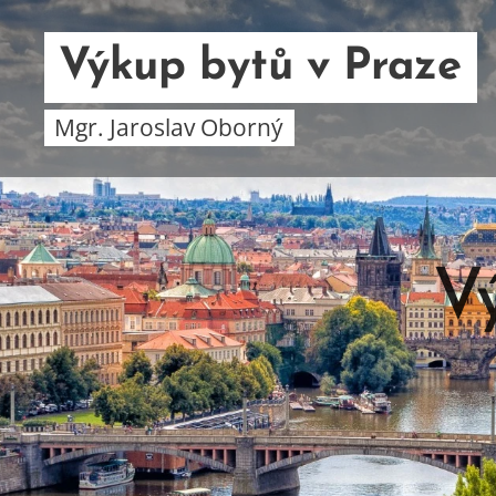
Výkup bytů v Praze
Mgr. Jaroslav Oborný
V