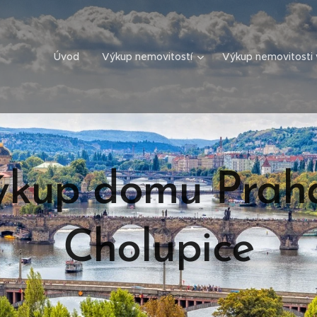
Úvod
Výkup nemovitostí
Výkup nemovitosti 
ýkup domu Praha
Cholupice
29.04.2025