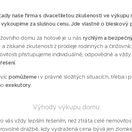
tady naše firma s dvacetiletou zkušeností ve výkupu 
 vykoupíme za slušnou cenu. Jde vlastně o bleskový 
rychlým a bezpeč
nžovního domu za hotové je u nás
 a získané zkušenosti z prodeje rodinných a činžovní
tosti přistupujeme individuálně, odpovědně a vždy 
řešení
í
.
pomůžeme
avíc
i v právně složitých situacích, třeba i 
exekutory
bo
.
Výhody výkupu domu
 vás vždy lepším řešením, než ztráta celé nemovitost
ovolné dražbě, kdy vydražená cena bývá jen zlomke