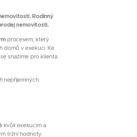
nemovitostí. Rodinný
prodej nemovitosti.
ným
procesem, který
ch domů v exekuci. Ke
se snažíme pro klienta
při nepříjemných
i kvůli exekucím a
m tržní hodnoty.