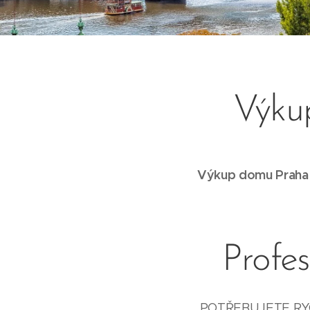
Výku
Výkup domu Praha -
Profe
POTŘEBUJETE RYC