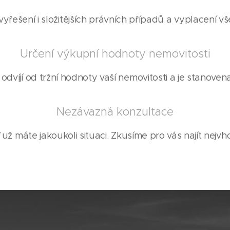
yřešení i složitějších právních případů a vyplacení v
Určení výkupní hodnoty nemovitosti
dvíjí od tržní hodnoty vaší nemovitosti a je stanovena 
Nezávazná konzultace
 už máte jakoukoli situaci. Zkusíme pro vás najít nejvho