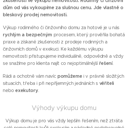
zkušeností ve výkupu nemovitostí. Rodinný či činžovní
dům od vás vykoupíme za slušnou cenu. Jde vlastně o
bleskový prodej nemovitosti.
Výkup rodinného či činžovního domu za hotové je u nás
rychlým a bezpečným
procesem, který prověřila bohatá
praxe a získané zkušenosti z prodeje rodinných a
činžovních domů v exekuci. Ke každému výkupu
nemovitosti přistupujeme individuálně, odpovědně a vždy
řešení
se snažíme pro klienta najít co nejoptimálnější
.
pomůžeme
Rádi a ochotně vám navíc
i v právně složitých
věřiteli
situacích, třeba i při nepříjemných jednáních s
exekutory
nebo
.
Výhody výkupu domu
Výkup domu je pro vás vždy lepším řešením, než ztráta
celé nemovitosti kvůli exekucím a následné nedobrovolné