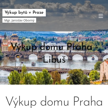
Výkup bytů v Praze
Mgr. Jaroslav Oborný
Výkup domu Praha -
Libuš
29.04.2025
Výkup domu Praha