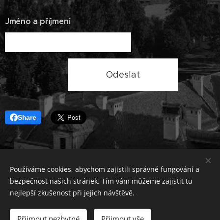
Jméno a příjmení
Odeslat
Share
Používáme cookies, abychom zajistili správné fungování a
bezpečnost našich stránek. Tím vám můžeme zajistit tu
nejlepší zkušenost při jejich návštěvě.
© 2025 Výkup bytu v Praze. Všechna práva vyhrazena.
Lokality
Přijmout nezbytné
Přijmout vše