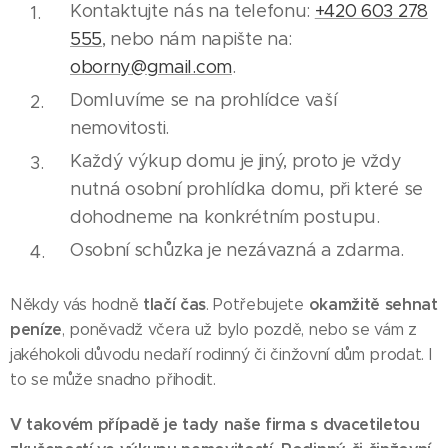
Kontaktujte nás na telefonu:
+420 603 278
555
, nebo nám napište na:
oborny@gmail.com
.
Domluvíme se na prohlídce vaší
nemovitosti.
Každý výkup domu je jiný, proto je vždy
nutná osobní prohlídka domu, při které se
dohodneme na konkrétním postupu.
Osobní schůzka je nezávazná a zdarma.
tlačí čas
okamžitě sehnat
Někdy vás hodně
. Potřebujete
peníze
, poněvadž včera už bylo pozdě, nebo se vám z
jakéhokoli důvodu nedaří rodinný či činžovní dům prodat. I
to se může snadno přihodit.
V takovém případě je tady naše firma s dvacetiletou