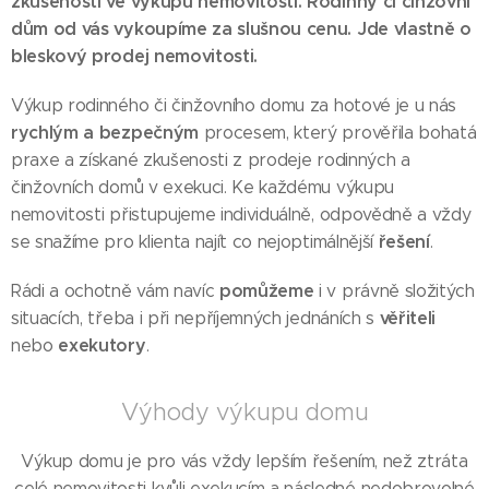
zkušeností ve výkupu nemovitostí. Rodinný či činžovní
dům od vás vykoupíme za slušnou cenu. Jde vlastně o
bleskový prodej nemovitosti.
Výkup rodinného či činžovního domu za hotové je u nás
rychlým a bezpečným
procesem, který prověřila bohatá
praxe a získané zkušenosti z prodeje rodinných a
činžovních domů v exekuci. Ke každému výkupu
nemovitosti přistupujeme individuálně, odpovědně a vždy
řešení
se snažíme pro klienta najít co nejoptimálnější
.
pomůžeme
Rádi a ochotně vám navíc
i v právně složitých
věřiteli
situacích, třeba i při nepříjemných jednáních s
exekutory
nebo
.
Výhody výkupu domu
Výkup domu je pro vás vždy lepším řešením, než ztráta
celé nemovitosti kvůli exekucím a následné nedobrovolné