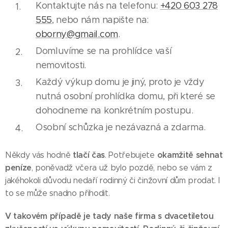
Kontaktujte nás na telefonu:
+420 603 278
555
, nebo nám napište na:
oborny@gmail.com
.
Domluvíme se na prohlídce vaší
nemovitosti.
Každý výkup domu je jiný, proto je vždy
nutná osobní prohlídka domu, při které se
dohodneme na konkrétním postupu.
Osobní schůzka je nezávazná a zdarma.
tlačí čas
okamžitě sehnat
Někdy vás hodně
. Potřebujete
peníze
, poněvadž včera už bylo pozdě, nebo se vám z
jakéhokoli důvodu nedaří rodinný či činžovní dům prodat. I
to se může snadno přihodit.
V takovém případě je tady naše firma s dvacetiletou