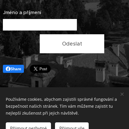
Jméno a příjmení
Odeslat
Share
Používáme cookies, abychom zajistili správné fungování a
bezpečnost našich stránek. Tím vám můžeme zajistit tu
nejlepší zkušenost při jejich návštěvě.
© 2025 Výkup bytu v Praze. Všechna práva vyhrazena.
Lokality
Přijmout nezbytné
Přijmout vše