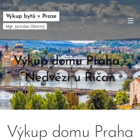
Výkup bytů v Praze
Mgr. Jaroslav Oborný
Výkup domu Praha -
Nedvězí u Říčan
29.04.2025
Výkup domu Praha