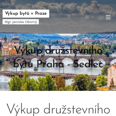
Výkup bytů v Praze
Mgr. Jaroslav Oborný
Výkup družstevního
bytu Praha - Sedlec
30.05.2025
Výkup družstevního