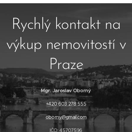
Rychlý kontakt na
výkup nemovitostí v
Praze
Mgr. Jaroslav Oborný
+420 603 278 555
oborny@gmail.com
IČO: 45707596