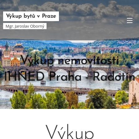
Výkup bytů v Praze
Mgr. Jaroslav Oborný
Výkup nemovitosti
IHNED Praha - Radotín
06.06.2025
Výkup