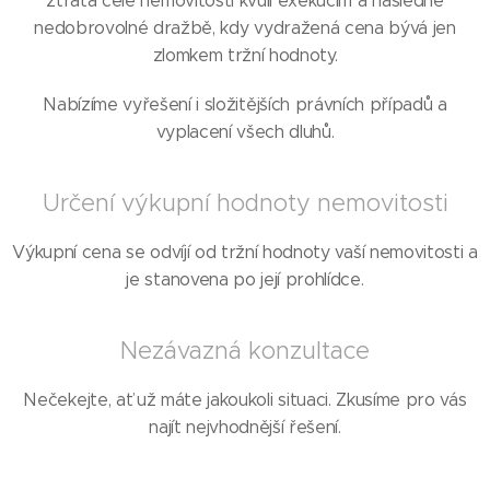
ztráta celé nemovitosti kvůli exekucím a následné
nedobrovolné dražbě, kdy vydražená cena bývá jen
zlomkem tržní hodnoty.
Nabízíme vyřešení i složitějších právních případů a
vyplacení všech dluhů.
Určení výkupní hodnoty nemovitosti
Výkupní cena se odvíjí od tržní hodnoty vaší nemovitosti a
je stanovena po její prohlídce.
Nezávazná konzultace
Nečekejte, ať už máte jakoukoli situaci. Zkusíme pro vás
najít nejvhodnější řešení.