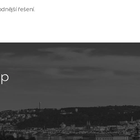
dnější řešení.
up