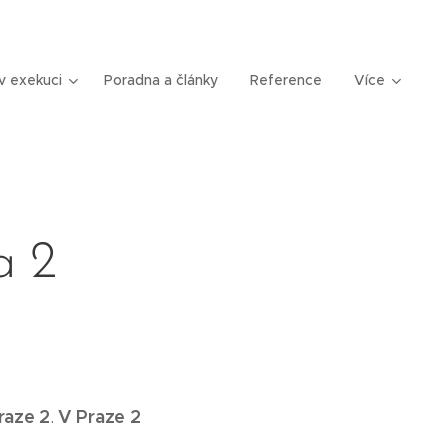
v exekuci
Poradna a články
Reference
Více
a 2
raze 2
V Praze 2
.