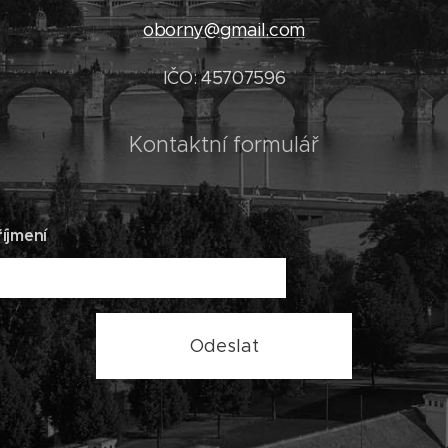
oborny@gmail.com
IČO: 45707596
Kontaktní formulář
íjmení
Odeslat