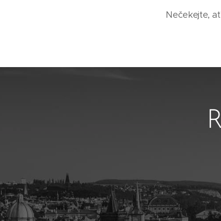
Nečekejte, ať
R