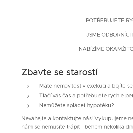
POTŘEBUJETE RYC
JSME ODBORNÍCI 
NABÍZÍME OKAMŽITO
Zbavte se starostí
Máte nemovitost v exekuci a bojíte s
Tlačí vás čas a potřebujete rychle pe
Nemůžete splácet hypotéku?
Neváhejte a kontaktujte nás! Vykupujeme nem
námi se nemusíte trápit - během několika dn