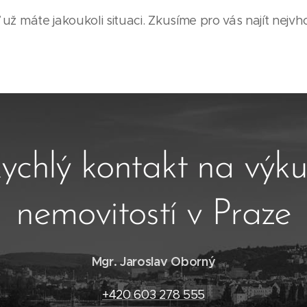
 už máte jakoukoli situaci. Zkusíme pro vás najít nejvho
ychlý kontakt na výk
nemovitostí v Praze
Mgr. Jaroslav Oborný
+420 603 278 555