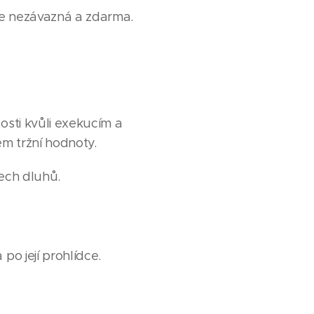
je nezávazná a zdarma.
osti kvůli exekucím a
m tržní hodnoty.
šech dluhů.
po její prohlídce.