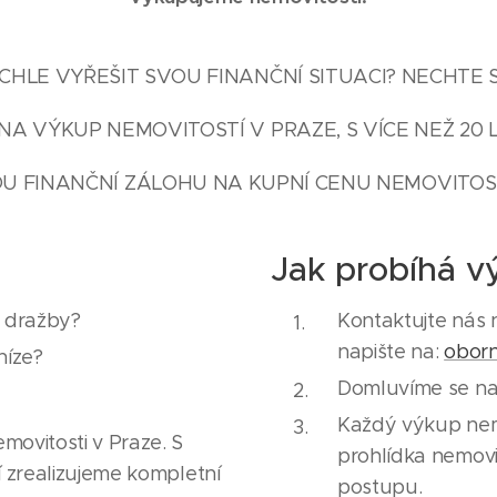
HLE VYŘEŠIT SVOU FINANČNÍ SITUACI? NECHTE 
NA VÝKUP NEMOVITOSTÍ V PRAZE, S VÍCE NEŽ 20 
U FINANČNÍ ZÁLOHU NA KUPNÍ CENU NEMOVITOST
Jak probíhá v
e dražby?
Kontaktujte nás 
napište na:
obor
níze?
Domluvíme se na 
Každý výkup nemov
ovitosti v Praze. S
prohlídka nemovi
í zrealizujeme kompletní
postupu.