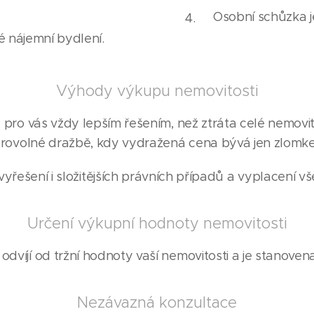
Osobní schůzka 
é nájemní bydlení.
Výhody výkupu nemovitosti
 pro vás vždy lepším řešením, než ztráta celé nemovit
ovolné dražbě, kdy vydražená cena bývá jen zlomke
yřešení i složitějších právních případů a vyplacení v
Určení výkupní hodnoty nemovitosti
dvíjí od tržní hodnoty vaší nemovitosti a je stanovena 
Nezávazná konzultace