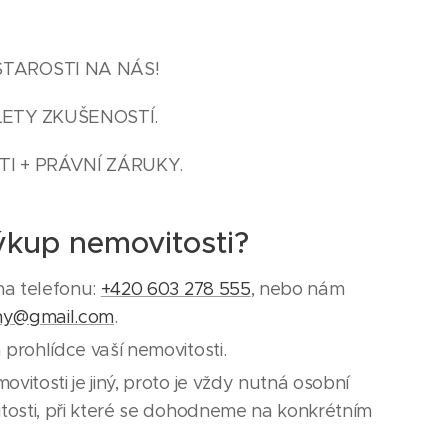
STAROSTI NA NÁS!
LETY ZKUŠENOSTÍ.
I + PRÁVNÍ ZÁRUKY.
ýkup nemovitosti?
na telefonu:
+420 603 278 555
, nebo nám
ny@gmail.com
.
prohlídce vaší nemovitosti.
itosti je jiný, proto je vždy nutná osobní
tosti, při které se dohodneme na konkrétním