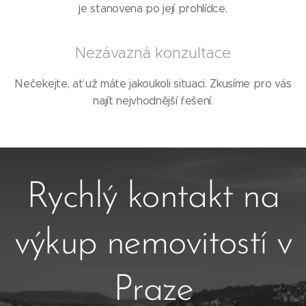
je stanovena po její prohlídce.
Nezávazná konzultace
Nečekejte, ať už máte jakoukoli situaci. Zkusíme pro vás
najít nejvhodnější řešení.
Rychlý kontakt na
výkup nemovitostí v
Praze