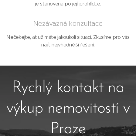
je stanovena po její prohlídce.
Nezávazná konzultace
Nečekejte, ať už máte jakoukoli situaci. Zkusíme pro vás
najít nejvhodnější řešení.
Rychlý kontakt na
výkup nemovitostí v
Praze