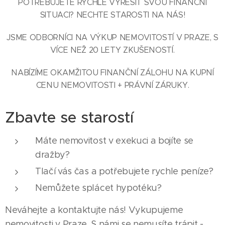
POTŘEBUJETE RYCHLE VYŘEŠIT SVOU FINANČNÍ
SITUACI? NECHTE STAROSTI NA NÁS!
JSME ODBORNÍCI NA VÝKUP NEMOVITOSTÍ V PRAZE, S
VÍCE NEŽ 20 LETY ZKUŠENOSTÍ.
NABÍZÍME OKAMŽITOU FINANČNÍ ZÁLOHU NA KUPNÍ
CENU NEMOVITOSTI + PRÁVNÍ ZÁRUKY.
Zbavte se starostí
Máte nemovitost v exekuci a bojíte se
dražby?
Tlačí vás čas a potřebujete rychle peníze?
Nemůžete splácet hypotéku?
Neváhejte a kontaktujte nás! Vykupujeme
nemovitosti v Praze. S námi se nemusíte trápit -