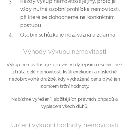
Každý výkup nemovitosti je jiný, proto je
vždy nutná osobní prohlídka nemovitosti,
při které se dohodneme na konkrétním
postupu.
Osobní schůzka je nezávazná a zdarma.
Výhody výkupu nemovitosti
Výkup nemovitosti je pro vás vždy lepším řešením, než
ztráta celé nemovitosti kvůli exekucím a následné
nedobrovolné dražbě, kdy vydražená cena bývá jen
zlomkem tržní hodnoty.
Nabízíme vyřešení i složitějších právních případů a
vyplacení všech dluhů.
Určení výkupní hodnoty nemovitosti