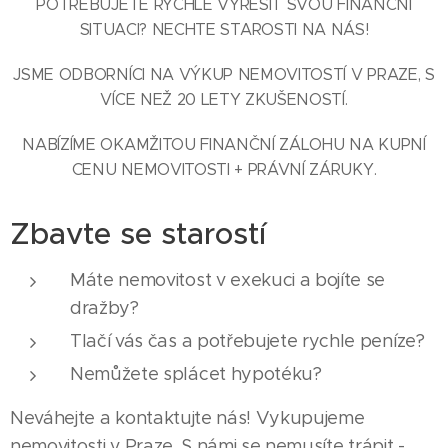
POTŘEBUJETE RYCHLE VYŘEŠIT SVOU FINANČNÍ
SITUACI? NECHTE STAROSTI NA NÁS!
JSME ODBORNÍCI NA VÝKUP NEMOVITOSTÍ V PRAZE, S
VÍCE NEŽ 20 LETY ZKUŠENOSTÍ.
NABÍZÍME OKAMŽITOU FINANČNÍ ZÁLOHU NA KUPNÍ
CENU NEMOVITOSTI + PRÁVNÍ ZÁRUKY.
Zbavte se starostí
Máte nemovitost v exekuci a bojíte se
dražby?
Tlačí vás čas a potřebujete rychle peníze?
Nemůžete splácet hypotéku?
Neváhejte a kontaktujte nás! Vykupujeme
nemovitosti v Praze. S námi se nemusíte trápit -