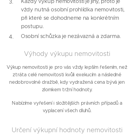
Každý výkup nemovitosti je jiný, proto je
vždy nutná osobní prohlídka nemovitosti,
při které se dohodneme na konkrétním
postupu.
Osobní schůzka je nezávazná a zdarma.
Výhody výkupu nemovitosti
Výkup nemovitosti je pro vás vždy lepším řešením, než
ztráta celé nemovitosti kvůli exekucím a následné
nedobrovolné dražbě, kdy vydražená cena bývá jen
zlomkem tržní hodnoty.
Nabízíme vyřešení i složitějších právních případů a
vyplacení všech dluhů.
Určení výkupní hodnoty nemovitosti