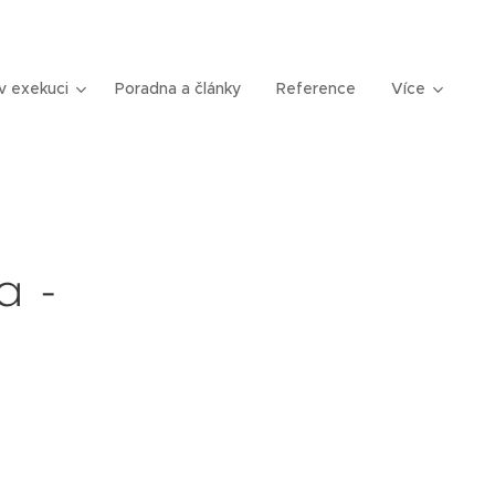
v exekuci
Poradna a články
Reference
Více
a -