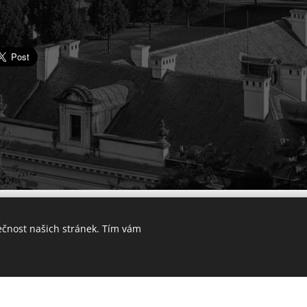
© 2025 Výkup bytu v Praze. Všechna práva vyhrazena.
ečnost našich stránek. Tím vám
Lokality
Vytvořeno službou
Webnode
Cookies