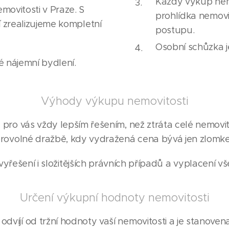
Každý výkup nemov
ovitosti v Praze. S
prohlídka nemovi
í zrealizujeme kompletní
postupu.
Osobní schůzka 
é nájemní bydlení.
Výhody výkupu nemovitosti
 pro vás vždy lepším řešením, než ztráta celé nemovit
ovolné dražbě, kdy vydražená cena bývá jen zlomke
yřešení i složitějších právních případů a vyplacení v
Určení výkupní hodnoty nemovitosti
dvíjí od tržní hodnoty vaší nemovitosti a je stanovena 