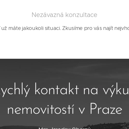
Nezávazná konzultace
 už máte jakoukoli situaci. Zkusíme pro vás najít nejvho
ychlý kontakt na výk
nemovitostí v Praze