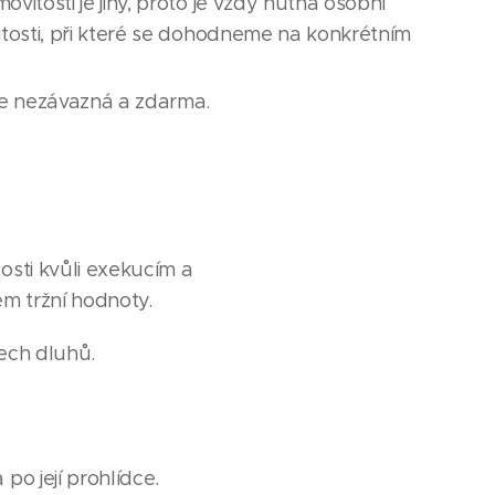
itosti je jiný, proto je vždy nutná osobní
tosti, při které se dohodneme na konkrétním
je nezávazná a zdarma.
osti kvůli exekucím a
m tržní hodnoty.
šech dluhů.
po její prohlídce.