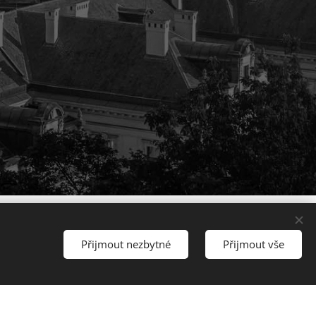
Přijmout nezbytné
Přijmout vše