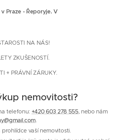
 v Praze -
Řeporyje
. V
STAROSTI NA NÁS!
LETY ZKUŠENOSTÍ.
I + PRÁVNÍ ZÁRUKY.
ýkup nemovitosti?
na telefonu:
+420 603 278 555
, nebo nám
ny@gmail.com
.
prohlídce vaší nemovitosti.