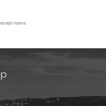
dnější řešení.
up