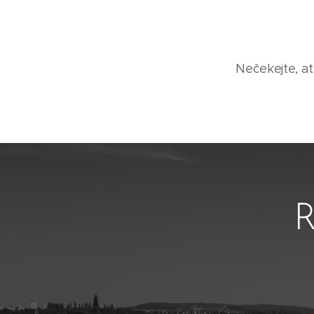
Nečekejte, ať
R