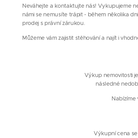
Neváhejte a kontaktujte nás! Vykupujeme nem
námi se nemusíte trápit - během několika dn
prodej s právní zárukou.
Můžeme vám zajistit stěhování a najít i vhodn
Výkup nemovitosti je
následné nedobr
Nabízíme v
Výkupní cena se o