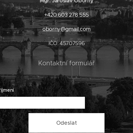
Mgr. Jaroslav Oborný
+420 603 278 555
oborny@gmail.com
IČO: 45707596
Kontaktní formulář
íjmení
Odeslat