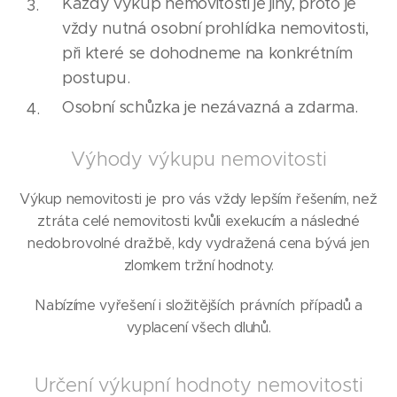
Každý výkup nemovitosti je jiný, proto je
vždy nutná osobní prohlídka nemovitosti,
při které se dohodneme na konkrétním
postupu.
Osobní schůzka je nezávazná a zdarma.
Výhody výkupu nemovitosti
Výkup nemovitosti je pro vás vždy lepším řešením, než
ztráta celé nemovitosti kvůli exekucím a následné
nedobrovolné dražbě, kdy vydražená cena bývá jen
zlomkem tržní hodnoty.
Nabízíme vyřešení i složitějších právních případů a
vyplacení všech dluhů.
Určení výkupní hodnoty nemovitosti