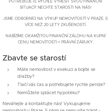
POTŘEBUJETE RYCHLE VYŘEŠIT SVOU FINANČNÍ
SITUACI? NECHTE STAROSTI NA NÁS!
JSME ODBORNÍCI NA VÝKUP NEMOVITOSTÍ V PRAZE, S
VÍCE NEŽ 20 LETY ZKUŠENOSTÍ.
NABÍZÍME OKAMŽITOU FINANČNÍ ZÁLOHU NA KUPNÍ
CENU NEMOVITOSTI + PRÁVNÍ ZÁRUKY.
Zbavte se starostí
Máte nemovitost v exekuci a bojíte se
dražby?
Tlačí vás čas a potřebujete rychle peníze?
Nemůžete splácet hypotéku?
Neváhejte a kontaktujte nás! Vykupujeme
nemovitosti v Praze. S námi se nemusíte trápit -