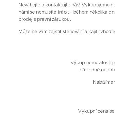
Neváhejte a kontaktujte nás! Vykupujeme nem
námi se nemusíte trápit - během několika dn
prodej s právní zárukou.
Můžeme vám zajistit stěhování a najít i vhodn
Výkup nemovitosti je
následné nedobr
Nabízíme v
Výkupní cena se o