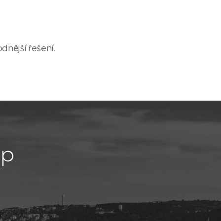
dnější řešení.
up