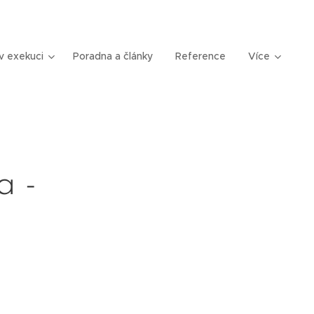
v exekuci
Poradna a články
Reference
Více
a -