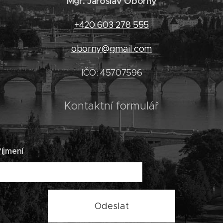
Mgr. Jaroslav Oborný
+420 603 278 555
oborny@gmail.com
IČO: 45707596
Kontaktní formulář
íjmení
Odeslat