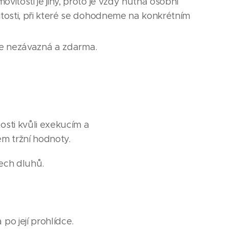
itosti je jiný, proto je vždy nutná osobní
tosti, při které se dohodneme na konkrétním
je nezávazná a zdarma.
osti kvůli exekucím a
m tržní hodnoty.
šech dluhů.
po její prohlídce.