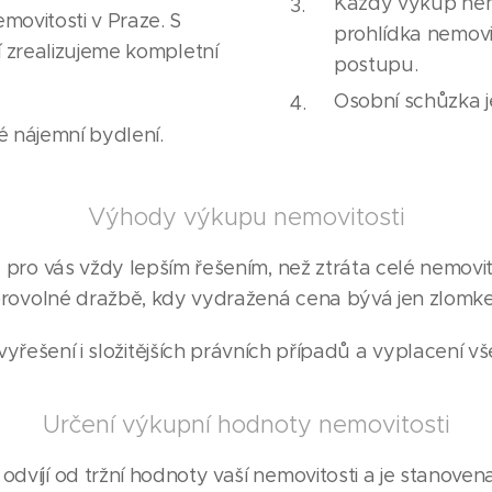
Každý výkup nemov
ovitosti v Praze. S
prohlídka nemovi
í zrealizujeme kompletní
postupu.
Osobní schůzka 
é nájemní bydlení.
Výhody výkupu nemovitosti
 pro vás vždy lepším řešením, než ztráta celé nemovit
ovolné dražbě, kdy vydražená cena bývá jen zlomke
yřešení i složitějších právních případů a vyplacení v
Určení výkupní hodnoty nemovitosti
dvíjí od tržní hodnoty vaší nemovitosti a je stanovena 