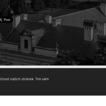
© 2025 Výkup bytu v Praze. Všechna práva vyhrazena.
ečnost našich stránek. Tím vám
Lokality
Vytvořeno službou
Webnode
Cookies