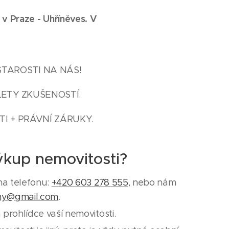
 v Praze -
Uhříněves
. V
STAROSTI NA NÁS!
LETY ZKUŠENOSTÍ.
I + PRÁVNÍ ZÁRUKY.
ýkup nemovitosti?
na telefonu:
+420 603 278 555
, nebo nám
ny@gmail.com
.
prohlídce vaší nemovitosti.