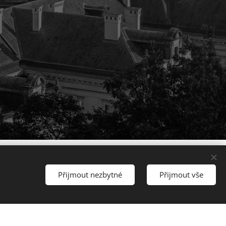
Přijmout nezbytné
Přijmout vše