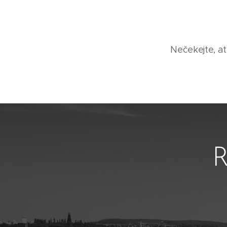
Nečekejte, ať
R