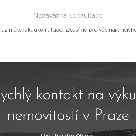
Nezávazná konzultace
 už máte jakoukoli situaci. Zkusíme pro vás najít nejvho
ychlý kontakt na výk
nemovitostí v Praze