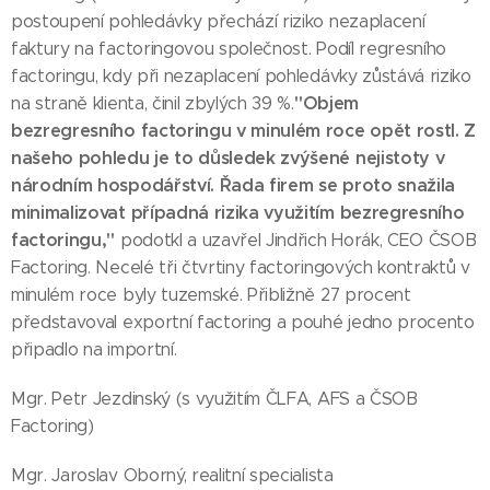
postoupení pohledávky přechází riziko nezaplacení
faktury na factoringovou společnost. Podíl regresního
factoringu, kdy při nezaplacení pohledávky zůstává riziko
"Objem
na straně klienta, činil zbylých 39 %.
bezregresního factoringu v minulém roce opět rostl. Z
našeho pohledu je to důsledek zvýšené nejistoty v
národním hospodářství
. Řada firem se proto snažila
minimalizovat případná rizika využitím bezregresního
factoringu,"
podotkl a uzavřel Jindřich Horák, CEO ČSOB
Factoring. Necelé tři čtvrtiny factoringových kontraktů v
minulém roce byly tuzemské. Přibližně 27 procent
představoval exportní factoring a pouhé jedno procento
připadlo na importní.
Mgr. Petr Jezdinský (s využitím ČLFA, AFS a ČSOB
Factoring)
Mgr. Jaroslav Oborný, realitní specialista