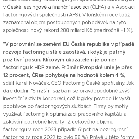
v
České leasingové a finanční asociaci
(ČLFA) a v Asociaci
factoringových společností (AFS). V loňském roce totiž
zaznamenal objem postoupených pohledávek na tyto
společnosti nový rekord 288 miliard Kč (meziročně +1 %).
V porovnání se zeměmi E
U
Česká republika v případě
"
rozvoje factoringu stále zaostává, i když je patrný
pozitivní posun. Klíčovým ukazatelem je poměr
factoringu k HDP země. Průměr E
vropské unie
je přes
12
procent
, Č
R
se pohybuje
na hodnotě kolem 4 %,
"
sdělil Karel Nováček, CEO Factoring České spořitelny. Jak
dále doplnil: "S nižšími sazbami se pravděpodobně zvýší
investiční aktivita korporací, což logicky povede i k vyšší
poptávce po factoringových službách. Firmy by mohly
využívat factoring k optimalizaci pracovního kapitálu a
získávání potřebné likvidity." Z celkového objemu
factoringu v roce 2023 připadlo 61pct na bezregresní
factoring (v roce 2022 to bylo 58 %). Právě u této formy