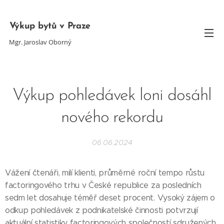
Výkup bytů v Praze
Mgr. Jaroslav Oborný
Výkup pohledávek loni dosáhl
nového rekordu
06.06.2024
Vážení čtenáři, milí klienti, průměrné roční tempo růstu
factoringového trhu v České republice za posledních
sedm let dosahuje téměř deset procent. Vysoký zájem o
odkup pohledávek z podnikatelské činnosti potvrzují
aktuální statistiky factoringových společností sdružených