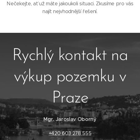
Nečekejte, ať už máte jakoukoli situaci. Zkusíme pro vás
najít nejvhodnější řešení.
Rychlý kontakt na
výkup pozemku v
Praze
Mgr. Jaroslav Oborný
+420 603 278 555