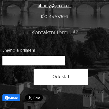
oborny@gmail.com
IČO: 45707596
Kontaktní formulář
Jméno a příjmení
Odeslat
Share