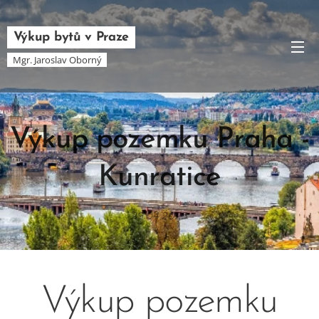
Výkup bytů v Praze
Mgr. Jaroslav Oborný
Výkup pozemku Praha -
Kunratice
29.04.2025
Výkup pozemku