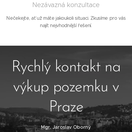
Nezávazná konzultace
Nečekejte, ať už máte jakoukoli situaci. Zkusíme pro vás
najít nejvhodnější řešení.
Rychlý kontakt na
výkup pozemku v
Praze
Mgr. Jaroslav Oborný