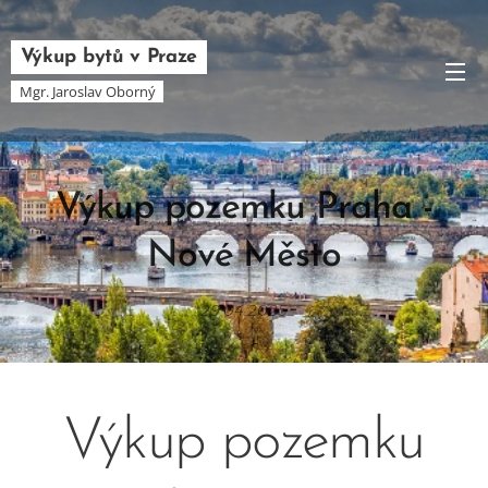
Výkup bytů v Praze
Mgr. Jaroslav Oborný
Výkup pozemku Praha -
Nové Město
29.04.2025
Výkup pozemku